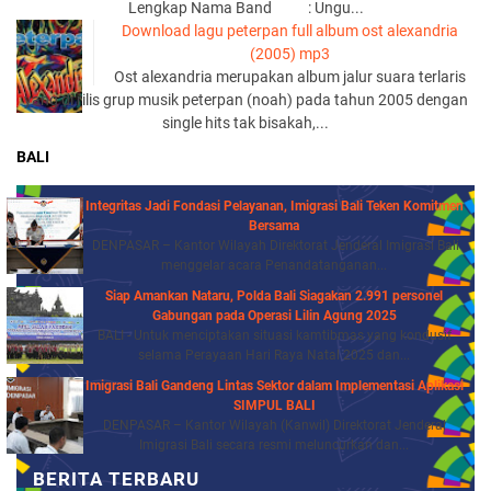
Lengkap Nama Band : Ungu...
Download lagu peterpan full album ost alexandria
(2005) mp3
Ost alexandria merupakan album jalur suara terlaris
yang di rilis grup musik peterpan (noah) pada tahun 2005 dengan
single hits tak bisakah,...
BALI
Integritas Jadi Fondasi Pelayanan, Imigrasi Bali Teken Komitmen
Bersama
DENPASAR – Kantor Wilayah Direktorat Jenderal Imigrasi Bali
menggelar acara Penandatanganan...
Siap Amankan Nataru, Polda Bali Siagakan 2.991 personel
Gabungan pada Operasi Lilin Agung 2025
BALI - Untuk menciptakan situasi kamtibmas yang kondusif
selama Perayaan Hari Raya Natal 2025 dan...
Imigrasi Bali Gandeng Lintas Sektor dalam Implementasi Aplikasi
SIMPUL BALI
DENPASAR – Kantor Wilayah (Kanwil) Direktorat Jenderal
Imigrasi Bali secara resmi meluncurkan dan...