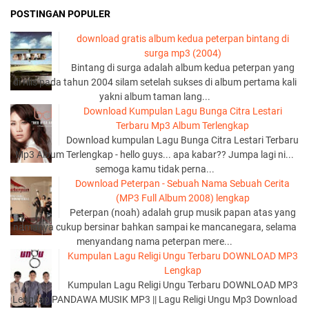
POSTINGAN POPULER
download gratis album kedua peterpan bintang di
surga mp3 (2004)
Bintang di surga adalah album kedua peterpan yang
di rilis pada tahun 2004 silam setelah sukses di album pertama kali
yakni album taman lang...
Download Kumpulan Lagu Bunga Citra Lestari
Terbaru Mp3 Album Terlengkap
Download kumpulan Lagu Bunga Citra Lestari Terbaru
Mp3 Album Terlengkap - hello guys... apa kabar?? Jumpa lagi ni...
semoga kamu tidak perna...
Download Peterpan - Sebuah Nama Sebuah Cerita
(MP3 Full Album 2008) lengkap
Peterpan (noah) adalah grup musik papan atas yang
namanya cukup bersinar bahkan sampai ke mancanegara, selama
menyandang nama peterpan mere...
Kumpulan Lagu Religi Ungu Terbaru DOWNLOAD MP3
Lengkap
Kumpulan Lagu Religi Ungu Terbaru DOWNLOAD MP3
Lengkap PANDAWA MUSIK MP3 || Lagu Religi Ungu Mp3 Download