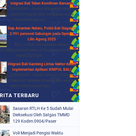
Imigrasi Bali Teken Komitmen Bersama
DENPASAR – Kantor Wilayah Direktorat
Jenderal Imigrasi Bali menggelar acara
Penandatanganan...
Siap Amankan Nataru, Polda Bali Siagakan
2.991 personel Gabungan pada Operasi
Lilin Agung 2025
BALI - Untuk menciptakan situasi
as yang kondusif selama Perayaan Hari Raya
Natal 2025 dan...
Imigrasi Bali Gandeng Lintas Sektor dalam
Implementasi Aplikasi SIMPUL BALI
DENPASAR – Kantor Wilayah (Kanwil)
Direktorat Jenderal Imigrasi Bali secara
resmi meluncurkan dan...
Sasaran RTLH Ke 5 Sudah Mulai
Dieksekusi Oleh Satgas TMMD
129 Kodim 0904/Paser
Voli Menjadi Pengisi Waktu