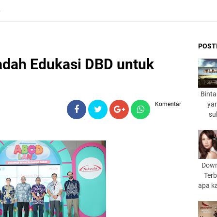
6
POST
dah Edukasi DBD untuk
Binta
yan
Komentar
su
Down
Terb
apa k