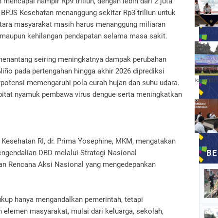
mencapai hampir Rp9 triliun, dengan lebih dari 2 juta
, BPJS Kesehatan menanggung sekitar Rp3 triliun untuk
tara masyarakat masih harus menanggung miliaran
 maupun kehilangan pendapatan selama masa sakit.
n menantang seiring meningkatnya dampak perubahan
Niño pada pertengahan hingga akhir 2026 diprediksi
kamtibm
erpotensi memengaruhi pola curah hujan dan suhu udara.
bitat nyamuk pembawa virus dengue serta meningkatkan
n Kesehatan RI, dr. Prima Yosephine, MKM, mengatakan
ngendalian DBD melalui Strategi Nasional
an Rencana Aksi Nasional yang mengedepankan
ukup hanya mengandalkan pemerintah, tetapi
 elemen masyarakat, mulai dari keluarga, sekolah,