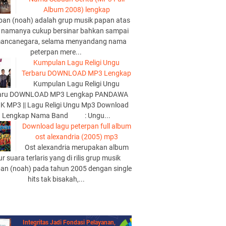
Album 2008) lengkap
pan (noah) adalah grup musik papan atas
 namanya cukup bersinar bahkan sampai
mancanegara, selama menyandang nama
peterpan mere...
Kumpulan Lagu Religi Ungu
Terbaru DOWNLOAD MP3 Lengkap
Kumpulan Lagu Religi Ungu
aru DOWNLOAD MP3 Lengkap PANDAWA
K MP3 || Lagu Religi Ungu Mp3 Download
Lengkap Nama Band : Ungu...
Download lagu peterpan full album
ost alexandria (2005) mp3
Ost alexandria merupakan album
lur suara terlaris yang di rilis grup musik
pan (noah) pada tahun 2005 dengan single
hits tak bisakah,...
Integritas Jadi Fondasi Pelayanan,