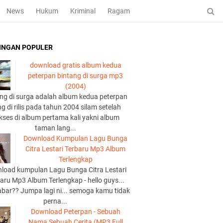
News
Hukum
Kriminal
Ragam
INGAN POPULER
download gratis album kedua
peterpan bintang di surga mp3
(2004)
ng di surga adalah album kedua peterpan
g di rilis pada tahun 2004 silam setelah
kses di album pertama kali yakni album
taman lang...
Download Kumpulan Lagu Bunga
Citra Lestari Terbaru Mp3 Album
Terlengkap
load kumpulan Lagu Bunga Citra Lestari
aru Mp3 Album Terlengkap - hello guys...
abar?? Jumpa lagi ni... semoga kamu tidak
perna...
Download Peterpan - Sebuah
Nama Sebuah Cerita (MP3 Full