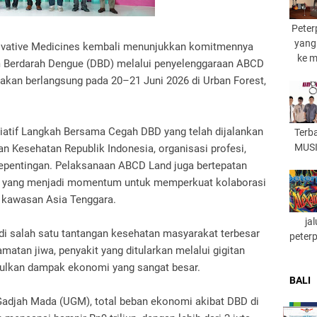
Peter
yang
novative Medicines kembali menunjukkan komitmennya
ke 
erdarah Dengue (DBD) melalui penyelenggaraan ABCD
kan berlangsung pada 20–21 Juni 2026 di Urban Forest,
isiatif Langkah Bersama Cegah DBD yang telah dijalankan
Terb
MUSI
 Kesehatan Republik Indonesia, organisasi profesi,
epentingan. Pelaksanaan ABCD Land juga bertepatan
, yang menjadi momentum untuk memperkuat kolaborasi
kawasan Asia Tenggara.
ja
 salah satu tantangan kesehatan masyarakat terbesar
peter
atan jiwa, penyakit yang ditularkan melalui gigitan
bulkan dampak ekonomi yang sangat besar.
BALI
 Gadjah Mada (UGM), total beban ekonomi akibat DBD di