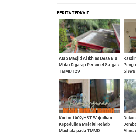
BERITA TERKAIT
Atap Masjid Al Ikhlas Desa Biu
Kasdi
Mulai Digarap Personel Satgas
Pengu
TMMD 129
Siswa
Samu
Kodim 1002/HST Wujudkan
Dukun
Kepedulian Melalui Rehab
Jemba
Mushala pada TMMD
Ahmad