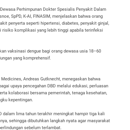
i Dewasa Perhimpunan Dokter Spesialis Penyakit Dalam
esnoe, SpPD, K-AI, FINASIM, menjelaskan bahwa orang
t penyerta seperti hipertensi, diabetes, penyakit ginjal,
risiko komplikasi yang lebih tinggi apabila terinfeksi
kan vaksinasi dengue bagi orang dewasa usia 18–60
ndungan yang komprehensif.
ve Medicines, Andreas Gutknecht, menegaskan bahwa
agai upaya pencegahan DBD melalui edukasi, perluasan
serta kolaborasi bersama pemerintah, tenaga kesehatan,
ngku kepentingan.
 dalam lima tahun terakhir meningkat hampir tiga kali
nya, sehingga dibutuhkan langkah nyata agar masyarakat
erlindungan sebelum terlambat.