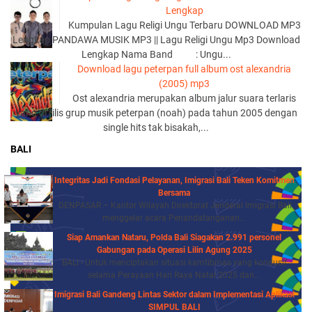
Lengkap
Kumpulan Lagu Religi Ungu Terbaru DOWNLOAD MP3
Lengkap PANDAWA MUSIK MP3 || Lagu Religi Ungu Mp3 Download
Lengkap Nama Band : Ungu...
Download lagu peterpan full album ost alexandria
(2005) mp3
Ost alexandria merupakan album jalur suara terlaris
yang di rilis grup musik peterpan (noah) pada tahun 2005 dengan
single hits tak bisakah,...
BALI
Integritas Jadi Fondasi Pelayanan, Imigrasi Bali Teken Komitmen
Bersama
DENPASAR – Kantor Wilayah Direktorat Jenderal Imigrasi Bali
menggelar acara Penandatanganan...
Siap Amankan Nataru, Polda Bali Siagakan 2.991 personel
Gabungan pada Operasi Lilin Agung 2025
BALI - Untuk menciptakan situasi kamtibmas yang kondusif
selama Perayaan Hari Raya Natal 2025 dan...
Imigrasi Bali Gandeng Lintas Sektor dalam Implementasi Aplikasi
SIMPUL BALI