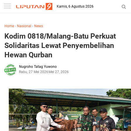
Kamis, 6 Agustus 2026
Home
›
Nasional
›
News
Kodim 0818/Malang-Batu Perkuat
Solidaritas Lewat Penyembelihan
Hewan Qurban
Nugroho Tatag Yuwono
Rabu, 27 Mei 2026
Mei 27, 2026