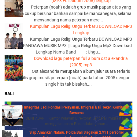
(MP3 Full Album 2008) lengkap
Peterpan (noah) adalah grup musik papan atas yang
namanya cukup bersinar bahkan sampai ke mancanegara, selama
menyandang nama peterpan mere...
Kumpulan Lagu Religi Ungu Terbaru DOWNLOAD MP3
Lengkap
Kumpulan Lagu Religi Ungu Terbaru DOWNLOAD MP3
Lengkap PANDAWA MUSIK MP3 || Lagu Religi Ungu Mp3 Download
Lengkap Nama Band : Ungu...
Download lagu peterpan full album ost alexandria
(2005) mp3
Ost alexandria merupakan album jalur suara terlaris
yang di rilis grup musik peterpan (noah) pada tahun 2005 dengan
single hits tak bisakah,...
BALI
Integritas Jadi Fondasi Pelayanan, Imigrasi Bali Teken Komitmen
Bersama
DENPASAR – Kantor Wilayah Direktorat Jenderal Imigrasi Bali
menggelar acara Penandatanganan...
Siap Amankan Nataru, Polda Bali Siagakan 2.991 personel