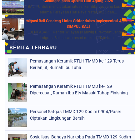
Gabungan pada Operasi Lilin Agung 2025
BALI - Untuk menciptakan situasi kamtibmas yang kondusif
selama Perayaan Hari Raya Natal 2025 dan...
Imigrasi Bali Gandeng Lintas Sektor dalam Implementasi Aplikasi
SIMPUL BALI
DENPASAR – Kantor Wilayah (Kanwil) Direktorat Jenderal
Imigrasi Bali secara resmi meluncurkan dan...
Pemasangan Keramik RTLH TMMD ke-129 Terus
Berlanjut, Rumah Ibu Tuha
Pemasangan Keramik RTLH TMMD ke-129
Dipercepat, Rumah Ibu Ety Masuki Tahap Finishing
Personel Satgas TMMD 129 Kodim 0904/Paser
Ciptakan Lingkungan Bersih
Sosialisasi Bahaya Narkoba Pada TMMD 129 Kodim