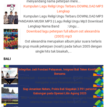
menyandang nama peterpan mere...
Kumpulan Lagu Religi Ungu Terbaru DOWNLOAD MP3
Lengkap
Kumpulan Lagu Religi Ungu Terbaru DOWNLOAD MP3
Lengkap PANDAWA MUSIK MP3 || Lagu Religi Ungu Mp3 Download
Lengkap Nama Band : Ungu...
Download lagu peterpan full album ost alexandria
(2005) mp3
Ost alexandria merupakan album jalur suara terlaris
yang di rilis grup musik peterpan (noah) pada tahun 2005 dengan
single hits tak bisakah,...
BALI
Integritas Jadi Fondasi Pelayanan, Imigrasi Bali Teken Komitmen
Bersama
DENPASAR – Kantor Wilayah Direktorat Jenderal Imigrasi Bali
menggelar acara Penandatanganan...
Siap Amankan Nataru, Polda Bali Siagakan 2.991 personel
Gabungan pada Operasi Lilin Agung 2025
BALI - Untuk menciptakan situasi kamtibmas yang kondusif
selama Perayaan Hari Raya Natal 2025 dan...