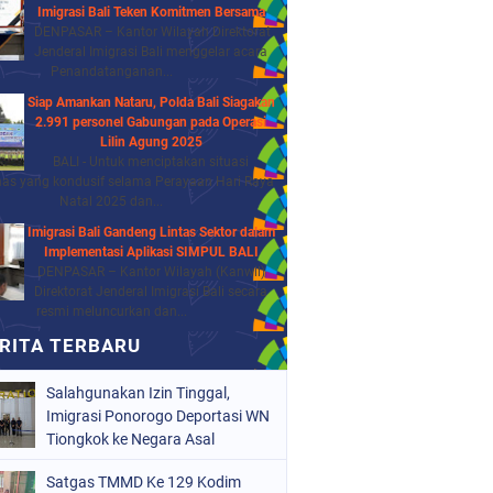
Imigrasi Bali Teken Komitmen Bersama
DENPASAR – Kantor Wilayah Direktorat
Jenderal Imigrasi Bali menggelar acara
Penandatanganan...
Siap Amankan Nataru, Polda Bali Siagakan
2.991 personel Gabungan pada Operasi
Lilin Agung 2025
BALI - Untuk menciptakan situasi
as yang kondusif selama Perayaan Hari Raya
Natal 2025 dan...
Imigrasi Bali Gandeng Lintas Sektor dalam
Implementasi Aplikasi SIMPUL BALI
DENPASAR – Kantor Wilayah (Kanwil)
Direktorat Jenderal Imigrasi Bali secara
resmi meluncurkan dan...
Salahgunakan Izin Tinggal,
Imigrasi Ponorogo Deportasi WN
Tiongkok ke Negara Asal
Satgas TMMD Ke 129 Kodim