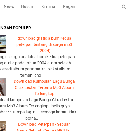
News
Hukum
Kriminal
Ragam
INGAN POPULER
download gratis album kedua
peterpan bintang di surga mp3
(2004)
ng di surga adalah album kedua peterpan
g di rilis pada tahun 2004 silam setelah
kses di album pertama kali yakni album
taman lang...
Download Kumpulan Lagu Bunga
Citra Lestari Terbaru Mp3 Album
Terlengkap
load kumpulan Lagu Bunga Citra Lestari
aru Mp3 Album Terlengkap - hello guys...
abar?? Jumpa lagi ni... semoga kamu tidak
perna...
Download Peterpan - Sebuah
Nama Sebuah Cerita (MP3 Full