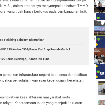
Asisten I Bidang Pemerintahan dan Kesejahteraan Rakyat
aik, M.Si., dalam amanatnya menyampaikan bahwa TMMD
oral yang tidak hanya berfokus pada pembangunan fisik,
kamtibm
se Finishing Sebelum Diserahkan
 TMMD 129 Kodim 0904/Paser Cat Atap Rumah Marbot
9 Terus Berlanjut, Rumah Ibu Tuha
perbaikan infrastruktur seperti jalan desa dan fasilitas
encakup penyuluhan wawasan kebangsaan, kesehatan,
meningkatkan kesejahteraan masyarakat serta
 rakyat. Kebersamaan inilah yang menjadi kekuatan