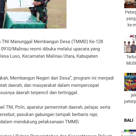
Peter
yang
ke 
am TNI Manunggal Membangun Desa (TMMD) Ke-128
 0910/Malinau resmi dibuka melalui upacara yang
 Desa Luso, Kecamatan Malinau Utara, Kabupaten
Terb
MUSI
h, Membangun Negeri dari Desa”, program ini menjadi
rintah daerah, dan masyarakat dalam mempercepat
usnya daerah terpencil dan tertinggal.
ja
peter
 TNI, Polri, aparatur pemerintah daerah, pelajar, serta
rsebut, pasukan gabungan tampak berbaris rapi,
BALI
r dalam mendukung pelaksanaan TMMD.