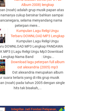
Album 2008) lengkap
pan (noah) adalah grup musik papan atas
 namanya cukup bersinar bahkan sampai
mancanegara, selama menyandang nama
peterpan mere...
Kumpulan Lagu Religi Ungu
Terbaru DOWNLOAD MP3 Lengkap
Kumpulan Lagu Religi Ungu
aru DOWNLOAD MP3 Lengkap PANDAWA
K MP3 || Lagu Religi Ungu Mp3 Download
Lengkap Nama Band : Ungu...
Download lagu peterpan full album
ost alexandria (2005) mp3
Ost alexandria merupakan album
lur suara terlaris yang di rilis grup musik
pan (noah) pada tahun 2005 dengan single
hits tak bisakah,...
Integritas Jadi Fondasi Pelayanan,