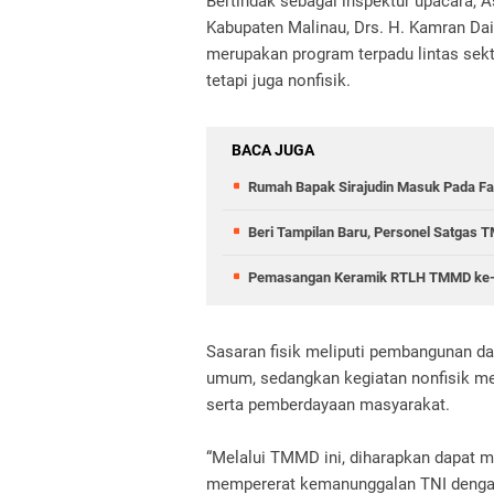
Bertindak sebagai inspektur upacara, 
Kabupaten Malinau, Drs. H. Kamran D
merupakan program terpadu lintas sekt
tetapi juga nonfisik.
BACA JUGA
Rumah Bapak Sirajudin Masuk Pada Fa
Beri Tampilan Baru, Personel Satgas
Pemasangan Keramik RTLH TMMD ke-12
Sasaran fisik meliputi pembangunan dan 
umum, sedangkan kegiatan nonfisik m
serta pemberdayaan masyarakat.
“Melalui TMMD ini, diharapkan dapat 
mempererat kemanunggalan TNI dengan