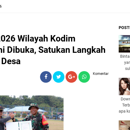
26
POST
026 Wilayah Kodim
i Dibuka, Satukan Langkah
Binta
 Desa
yan
su
Komentar
Down
Terb
apa k