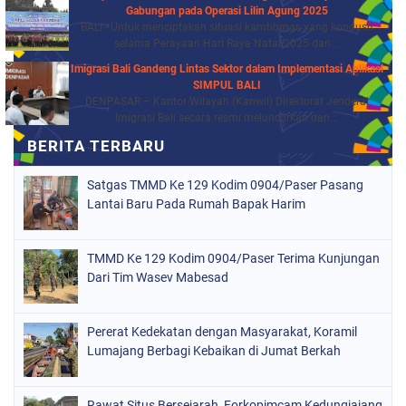
Gabungan pada Operasi Lilin Agung 2025
BALI - Untuk menciptakan situasi kamtibmas yang kondusif
selama Perayaan Hari Raya Natal 2025 dan...
Imigrasi Bali Gandeng Lintas Sektor dalam Implementasi Aplikasi
SIMPUL BALI
DENPASAR – Kantor Wilayah (Kanwil) Direktorat Jenderal
Imigrasi Bali secara resmi meluncurkan dan...
Satgas TMMD Ke 129 Kodim 0904/Paser Pasang
Lantai Baru Pada Rumah Bapak Harim
TMMD Ke 129 Kodim 0904/Paser Terima Kunjungan
Dari Tim Wasev Mabesad
Pererat Kedekatan dengan Masyarakat, Koramil
Lumajang Berbagi Kebaikan di Jumat Berkah
Rawat Situs Bersejarah, Forkopimcam Kedungjajang