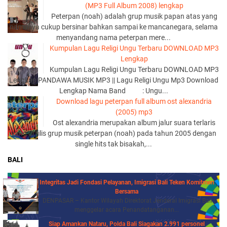
(MP3 Full Album 2008) lengkap
Peterpan (noah) adalah grup musik papan atas yang
namanya cukup bersinar bahkan sampai ke mancanegara, selama
menyandang nama peterpan mere...
Kumpulan Lagu Religi Ungu Terbaru DOWNLOAD MP3
Lengkap
Kumpulan Lagu Religi Ungu Terbaru DOWNLOAD MP3
Lengkap PANDAWA MUSIK MP3 || Lagu Religi Ungu Mp3 Download
Lengkap Nama Band : Ungu...
Download lagu peterpan full album ost alexandria
(2005) mp3
Ost alexandria merupakan album jalur suara terlaris
yang di rilis grup musik peterpan (noah) pada tahun 2005 dengan
single hits tak bisakah,...
BALI
Integritas Jadi Fondasi Pelayanan, Imigrasi Bali Teken Komitmen
Bersama
DENPASAR – Kantor Wilayah Direktorat Jenderal Imigrasi Bali
menggelar acara Penandatanganan...
Siap Amankan Nataru, Polda Bali Siagakan 2.991 personel