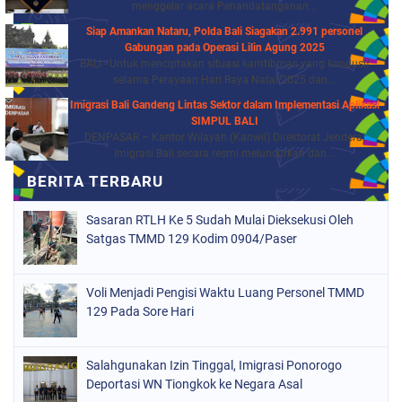
menggelar acara Penandatanganan...
Siap Amankan Nataru, Polda Bali Siagakan 2.991 personel
Gabungan pada Operasi Lilin Agung 2025
BALI - Untuk menciptakan situasi kamtibmas yang kondusif
selama Perayaan Hari Raya Natal 2025 dan...
Imigrasi Bali Gandeng Lintas Sektor dalam Implementasi Aplikasi
SIMPUL BALI
DENPASAR – Kantor Wilayah (Kanwil) Direktorat Jenderal
Imigrasi Bali secara resmi meluncurkan dan...
Sasaran RTLH Ke 5 Sudah Mulai Dieksekusi Oleh
Satgas TMMD 129 Kodim 0904/Paser
Voli Menjadi Pengisi Waktu Luang Personel TMMD
129 Pada Sore Hari
Salahgunakan Izin Tinggal, Imigrasi Ponorogo
Deportasi WN Tiongkok ke Negara Asal