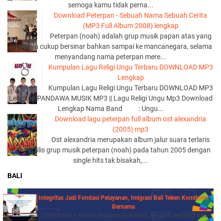
semoga kamu tidak perna...
Download Peterpan - Sebuah Nama Sebuah Cerita
(MP3 Full Album 2008) lengkap
Peterpan (noah) adalah grup musik papan atas yang
namanya cukup bersinar bahkan sampai ke mancanegara, selama
menyandang nama peterpan mere...
Kumpulan Lagu Religi Ungu Terbaru DOWNLOAD MP3
Lengkap
Kumpulan Lagu Religi Ungu Terbaru DOWNLOAD MP3
Lengkap PANDAWA MUSIK MP3 || Lagu Religi Ungu Mp3 Download
Lengkap Nama Band : Ungu...
Download lagu peterpan full album ost alexandria
(2005) mp3
Ost alexandria merupakan album jalur suara terlaris
yang di rilis grup musik peterpan (noah) pada tahun 2005 dengan
single hits tak bisakah,...
BALI
Integritas Jadi Fondasi Pelayanan, Imigrasi Bali Teken Komitmen
Bersama
DENPASAR – Kantor Wilayah Direktorat Jenderal Imigrasi Bali