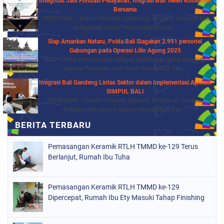
Integritas Jadi Fondasi Pelayanan, Imigrasi Bali Teken Komitmen
Bersama
DENPASAR – Kantor Wilayah Direktorat Jenderal Imigrasi Bali
menggelar acara Penandatanganan...
Siap Amankan Nataru, Polda Bali Siagakan 2.991 personel
Gabungan pada Operasi Lilin Agung 2025
BALI - Untuk menciptakan situasi kamtibmas yang kondusif
selama Perayaan Hari Raya Natal 2025 dan...
Imigrasi Bali Gandeng Lintas Sektor dalam Implementasi Aplikasi
SIMPUL BALI
DENPASAR – Kantor Wilayah (Kanwil) Direktorat Jenderal
Imigrasi Bali secara resmi meluncurkan dan...
Pemasangan Keramik RTLH TMMD ke-129 Terus
Berlanjut, Rumah Ibu Tuha
Pemasangan Keramik RTLH TMMD ke-129
Dipercepat, Rumah Ibu Ety Masuki Tahap Finishing