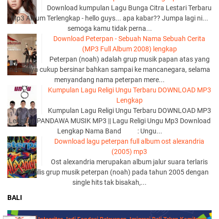
Download kumpulan Lagu Bunga Citra Lestari Terbaru
Mp3 Album Terlengkap - hello guys... apa kabar?? Jumpa lagi ni...
semoga kamu tidak perna...
Download Peterpan - Sebuah Nama Sebuah Cerita
(MP3 Full Album 2008) lengkap
Peterpan (noah) adalah grup musik papan atas yang
namanya cukup bersinar bahkan sampai ke mancanegara, selama
menyandang nama peterpan mere...
Kumpulan Lagu Religi Ungu Terbaru DOWNLOAD MP3
Lengkap
Kumpulan Lagu Religi Ungu Terbaru DOWNLOAD MP3
Lengkap PANDAWA MUSIK MP3 || Lagu Religi Ungu Mp3 Download
Lengkap Nama Band : Ungu...
Download lagu peterpan full album ost alexandria
(2005) mp3
Ost alexandria merupakan album jalur suara terlaris
yang di rilis grup musik peterpan (noah) pada tahun 2005 dengan
single hits tak bisakah,...
BALI