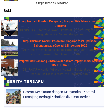
single hits tak bisakah,...
BALI
Integritas Jadi Fondasi Pelayanan, Imigrasi Bali Teken Komitmen
Bersama
DENPASAR – Kantor Wilayah Direktorat Jenderal Imigrasi Bali
menggelar acara Penandatanganan...
Siap Amankan Nataru, Polda Bali Siagakan 2.991 personel
Gabungan pada Operasi Lilin Agung 2025
BALI - Untuk menciptakan situasi kamtibmas yang kondusif
selama Perayaan Hari Raya Natal 2025 dan...
Imigrasi Bali Gandeng Lintas Sektor dalam Implementasi Aplikasi
SIMPUL BALI
DENPASAR – Kantor Wilayah (Kanwil) Direktorat Jenderal
Imigrasi Bali secara resmi meluncurkan dan...
Pererat Kedekatan dengan Masyarakat, Koramil
Lumajang Berbagi Kebaikan di Jumat Berkah