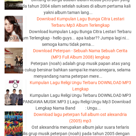
di rilis pada tahun 2004 silam setelah sukses di album pertama kali
yakni album taman lang...
Download Kumpulan Lagu Bunga Citra Lestari
Terbaru Mp3 Album Terlengkap
Download kumpulan Lagu Bunga Citra Lestari Terbaru
Mp3 Album Terlengkap - hello guys... apa kabar?? Jumpa lagi ni...
semoga kamu tidak perna...
Download Peterpan - Sebuah Nama Sebuah Cerita
(MP3 Full Album 2008) lengkap
Peterpan (noah) adalah grup musik papan atas yang
namanya cukup bersinar bahkan sampai ke mancanegara, selama
menyandang nama peterpan mere...
Kumpulan Lagu Religi Ungu Terbaru DOWNLOAD MP3
Lengkap
Kumpulan Lagu Religi Ungu Terbaru DOWNLOAD MP3
Lengkap PANDAWA MUSIK MP3 || Lagu Religi Ungu Mp3 Download
Lengkap Nama Band : Ungu...
Download lagu peterpan full album ost alexandria
(2005) mp3
Ost alexandria merupakan album jalur suara terlaris
yang di rilis grup musik peterpan (noah) pada tahun 2005 dengan