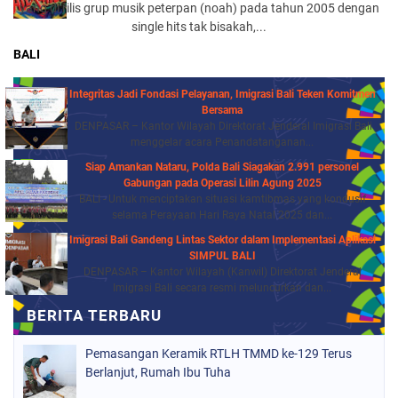
yang di rilis grup musik peterpan (noah) pada tahun 2005 dengan
single hits tak bisakah,...
BALI
Integritas Jadi Fondasi Pelayanan, Imigrasi Bali Teken Komitmen
Bersama
DENPASAR – Kantor Wilayah Direktorat Jenderal Imigrasi Bali
menggelar acara Penandatanganan...
Siap Amankan Nataru, Polda Bali Siagakan 2.991 personel
Gabungan pada Operasi Lilin Agung 2025
BALI - Untuk menciptakan situasi kamtibmas yang kondusif
selama Perayaan Hari Raya Natal 2025 dan...
Imigrasi Bali Gandeng Lintas Sektor dalam Implementasi Aplikasi
SIMPUL BALI
DENPASAR – Kantor Wilayah (Kanwil) Direktorat Jenderal
Imigrasi Bali secara resmi meluncurkan dan...
Pemasangan Keramik RTLH TMMD ke-129 Terus
Berlanjut, Rumah Ibu Tuha