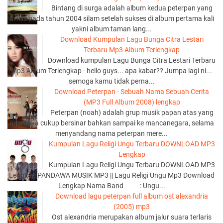
Bintang di surga adalah album kedua peterpan yang
di rilis pada tahun 2004 silam setelah sukses di album pertama kali
yakni album taman lang...
Download Kumpulan Lagu Bunga Citra Lestari
Terbaru Mp3 Album Terlengkap
Download kumpulan Lagu Bunga Citra Lestari Terbaru
Mp3 Album Terlengkap - hello guys... apa kabar?? Jumpa lagi ni...
semoga kamu tidak perna...
Download Peterpan - Sebuah Nama Sebuah Cerita
(MP3 Full Album 2008) lengkap
Peterpan (noah) adalah grup musik papan atas yang
namanya cukup bersinar bahkan sampai ke mancanegara, selama
menyandang nama peterpan mere...
Kumpulan Lagu Religi Ungu Terbaru DOWNLOAD MP3
Lengkap
Kumpulan Lagu Religi Ungu Terbaru DOWNLOAD MP3
Lengkap PANDAWA MUSIK MP3 || Lagu Religi Ungu Mp3 Download
Lengkap Nama Band : Ungu...
Download lagu peterpan full album ost alexandria
(2005) mp3
Ost alexandria merupakan album jalur suara terlaris