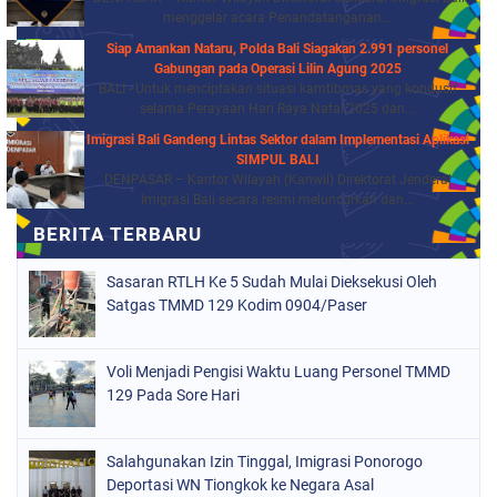
menggelar acara Penandatanganan...
Siap Amankan Nataru, Polda Bali Siagakan 2.991 personel
Gabungan pada Operasi Lilin Agung 2025
BALI - Untuk menciptakan situasi kamtibmas yang kondusif
selama Perayaan Hari Raya Natal 2025 dan...
Imigrasi Bali Gandeng Lintas Sektor dalam Implementasi Aplikasi
SIMPUL BALI
DENPASAR – Kantor Wilayah (Kanwil) Direktorat Jenderal
Imigrasi Bali secara resmi meluncurkan dan...
Sasaran RTLH Ke 5 Sudah Mulai Dieksekusi Oleh
Satgas TMMD 129 Kodim 0904/Paser
Voli Menjadi Pengisi Waktu Luang Personel TMMD
129 Pada Sore Hari
Salahgunakan Izin Tinggal, Imigrasi Ponorogo
Deportasi WN Tiongkok ke Negara Asal