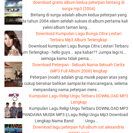
download gratis album kedua peterpan bintang di
surga mp3 (2004)
Bintang di surga adalah album kedua peterpan yang
di rilis pada tahun 2004 silam setelah sukses di album pertama kali
yakni album taman lang...
Download Kumpulan Lagu Bunga Citra Lestari
Terbaru Mp3 Album Terlengkap
Download kumpulan Lagu Bunga Citra Lestari Terbaru
Mp3 Album Terlengkap - hello guys... apa kabar?? Jumpa lagi ni...
semoga kamu tidak perna...
Download Peterpan - Sebuah Nama Sebuah Cerita
(MP3 Full Album 2008) lengkap
Peterpan (noah) adalah grup musik papan atas yang
namanya cukup bersinar bahkan sampai ke mancanegara, selama
menyandang nama peterpan mere...
Kumpulan Lagu Religi Ungu Terbaru DOWNLOAD MP3
Lengkap
Kumpulan Lagu Religi Ungu Terbaru DOWNLOAD MP3
Lengkap PANDAWA MUSIK MP3 || Lagu Religi Ungu Mp3 Download
Lengkap Nama Band : Ungu...
Download lagu peterpan full album ost alexandria