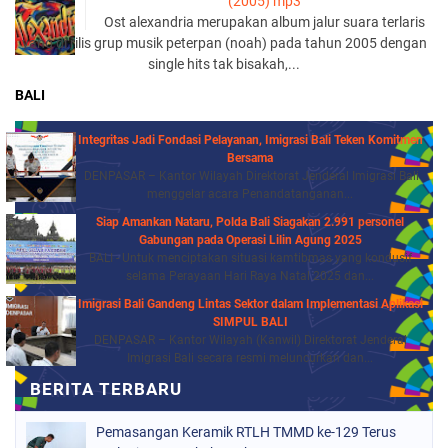
(2005) mp3
Ost alexandria merupakan album jalur suara terlaris
yang di rilis grup musik peterpan (noah) pada tahun 2005 dengan
single hits tak bisakah,...
BALI
Integritas Jadi Fondasi Pelayanan, Imigrasi Bali Teken Komitmen
Bersama
DENPASAR – Kantor Wilayah Direktorat Jenderal Imigrasi Bali
menggelar acara Penandatanganan...
Siap Amankan Nataru, Polda Bali Siagakan 2.991 personel
Gabungan pada Operasi Lilin Agung 2025
BALI - Untuk menciptakan situasi kamtibmas yang kondusif
selama Perayaan Hari Raya Natal 2025 dan...
Imigrasi Bali Gandeng Lintas Sektor dalam Implementasi Aplikasi
SIMPUL BALI
DENPASAR – Kantor Wilayah (Kanwil) Direktorat Jenderal
Imigrasi Bali secara resmi meluncurkan dan...
Pemasangan Keramik RTLH TMMD ke-129 Terus