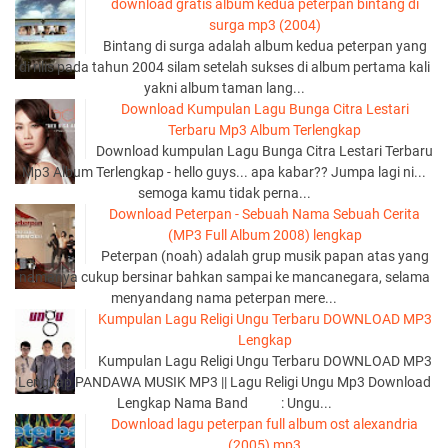
download gratis album kedua peterpan bintang di
surga mp3 (2004)
Bintang di surga adalah album kedua peterpan yang
di rilis pada tahun 2004 silam setelah sukses di album pertama kali
yakni album taman lang...
Download Kumpulan Lagu Bunga Citra Lestari
Terbaru Mp3 Album Terlengkap
Download kumpulan Lagu Bunga Citra Lestari Terbaru
Mp3 Album Terlengkap - hello guys... apa kabar?? Jumpa lagi ni...
semoga kamu tidak perna...
Download Peterpan - Sebuah Nama Sebuah Cerita
(MP3 Full Album 2008) lengkap
Peterpan (noah) adalah grup musik papan atas yang
namanya cukup bersinar bahkan sampai ke mancanegara, selama
menyandang nama peterpan mere...
Kumpulan Lagu Religi Ungu Terbaru DOWNLOAD MP3
Lengkap
Kumpulan Lagu Religi Ungu Terbaru DOWNLOAD MP3
Lengkap PANDAWA MUSIK MP3 || Lagu Religi Ungu Mp3 Download
Lengkap Nama Band : Ungu...
Download lagu peterpan full album ost alexandria
(2005) mp3