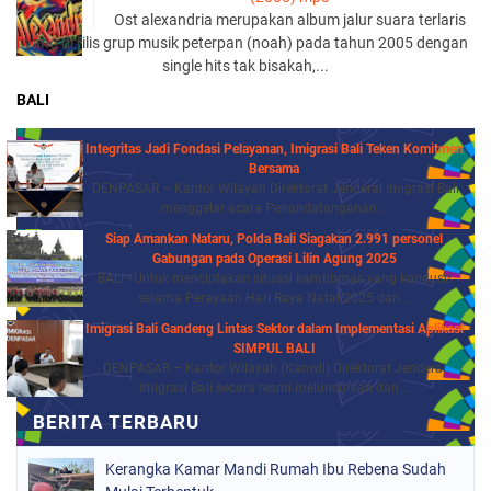
Ost alexandria merupakan album jalur suara terlaris
yang di rilis grup musik peterpan (noah) pada tahun 2005 dengan
single hits tak bisakah,...
BALI
Integritas Jadi Fondasi Pelayanan, Imigrasi Bali Teken Komitmen
Bersama
DENPASAR – Kantor Wilayah Direktorat Jenderal Imigrasi Bali
menggelar acara Penandatanganan...
Siap Amankan Nataru, Polda Bali Siagakan 2.991 personel
Gabungan pada Operasi Lilin Agung 2025
BALI - Untuk menciptakan situasi kamtibmas yang kondusif
selama Perayaan Hari Raya Natal 2025 dan...
Imigrasi Bali Gandeng Lintas Sektor dalam Implementasi Aplikasi
SIMPUL BALI
DENPASAR – Kantor Wilayah (Kanwil) Direktorat Jenderal
Imigrasi Bali secara resmi meluncurkan dan...
Kerangka Kamar Mandi Rumah Ibu Rebena Sudah