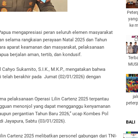
Peter
yang
ke 
 Papua mengapresiasi peran seluruh elemen masyarakat
n selama rangkaian perayaan Natal 2025 dan Tahun
ntara aparat keamanan dan masyarakat, pelaksanaan
apua berjalan aman, tertib, dan kondusif.
Terb
MUSI
Cahyo Sukarnito, S.I.K., M.K.P., mengatakan bahwa
mi telah berakhir pada Jumat (02/01/2026) dengan
ja
ma pelaksanaan Operasi Lilin Cartenz 2025 terpantau
peter
angguan menonjol yang dapat mengganggu kenyamanan
upun pergantian Tahun Baru 2026,” ucap Kombes Pol
i Jayapura, Sabtu (03/01/2026).
BALI
lin Cartenz 2025 melibatkan personel gabungan dari TNI-