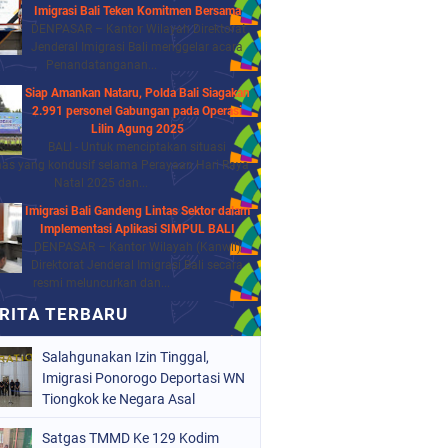
Imigrasi Bali Teken Komitmen Bersama
DENPASAR – Kantor Wilayah Direktorat
Jenderal Imigrasi Bali menggelar acara
Penandatanganan...
Siap Amankan Nataru, Polda Bali Siagakan
2.991 personel Gabungan pada Operasi
Lilin Agung 2025
BALI - Untuk menciptakan situasi
as yang kondusif selama Perayaan Hari Raya
Natal 2025 dan...
Imigrasi Bali Gandeng Lintas Sektor dalam
Implementasi Aplikasi SIMPUL BALI
DENPASAR – Kantor Wilayah (Kanwil)
Direktorat Jenderal Imigrasi Bali secara
resmi meluncurkan dan...
Salahgunakan Izin Tinggal,
Imigrasi Ponorogo Deportasi WN
Tiongkok ke Negara Asal
Satgas TMMD Ke 129 Kodim