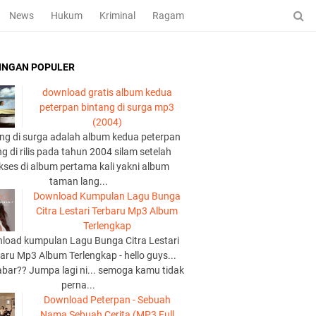
News
Hukum
Kriminal
Ragam
INGAN POPULER
download gratis album kedua
peterpan bintang di surga mp3
(2004)
ng di surga adalah album kedua peterpan
g di rilis pada tahun 2004 silam setelah
kses di album pertama kali yakni album
taman lang...
Download Kumpulan Lagu Bunga
Citra Lestari Terbaru Mp3 Album
Terlengkap
load kumpulan Lagu Bunga Citra Lestari
aru Mp3 Album Terlengkap - hello guys...
abar?? Jumpa lagi ni... semoga kamu tidak
perna...
Download Peterpan - Sebuah
Nama Sebuah Cerita (MP3 Full