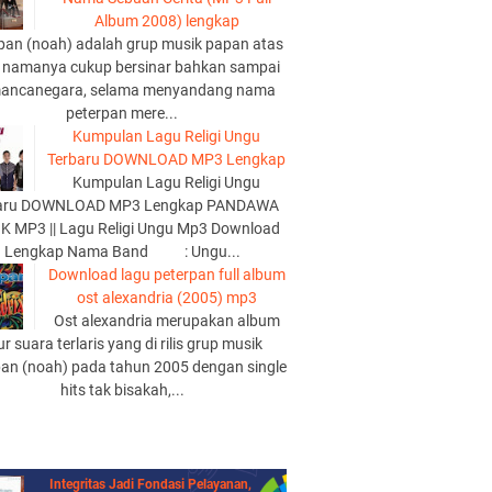
Album 2008) lengkap
pan (noah) adalah grup musik papan atas
 namanya cukup bersinar bahkan sampai
mancanegara, selama menyandang nama
peterpan mere...
Kumpulan Lagu Religi Ungu
Terbaru DOWNLOAD MP3 Lengkap
Kumpulan Lagu Religi Ungu
aru DOWNLOAD MP3 Lengkap PANDAWA
K MP3 || Lagu Religi Ungu Mp3 Download
Lengkap Nama Band : Ungu...
Download lagu peterpan full album
ost alexandria (2005) mp3
Ost alexandria merupakan album
lur suara terlaris yang di rilis grup musik
pan (noah) pada tahun 2005 dengan single
hits tak bisakah,...
Integritas Jadi Fondasi Pelayanan,