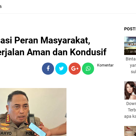
26
POST
asi Peran Masyarakat,
erjalan Aman dan Kondusif
Binta
yan
Komentar
su
Down
Terb
apa k