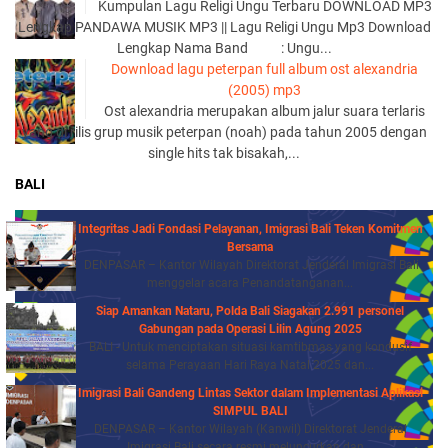
Kumpulan Lagu Religi Ungu Terbaru DOWNLOAD MP3
Lengkap PANDAWA MUSIK MP3 || Lagu Religi Ungu Mp3 Download
Lengkap Nama Band : Ungu...
Download lagu peterpan full album ost alexandria
(2005) mp3
Ost alexandria merupakan album jalur suara terlaris
yang di rilis grup musik peterpan (noah) pada tahun 2005 dengan
single hits tak bisakah,...
BALI
Integritas Jadi Fondasi Pelayanan, Imigrasi Bali Teken Komitmen
Bersama
DENPASAR – Kantor Wilayah Direktorat Jenderal Imigrasi Bali
menggelar acara Penandatanganan...
Siap Amankan Nataru, Polda Bali Siagakan 2.991 personel
Gabungan pada Operasi Lilin Agung 2025
BALI - Untuk menciptakan situasi kamtibmas yang kondusif
selama Perayaan Hari Raya Natal 2025 dan...
Imigrasi Bali Gandeng Lintas Sektor dalam Implementasi Aplikasi
SIMPUL BALI
DENPASAR – Kantor Wilayah (Kanwil) Direktorat Jenderal
Imigrasi Bali secara resmi meluncurkan dan...