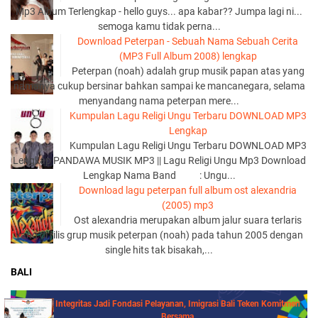
Mp3 Album Terlengkap - hello guys... apa kabar?? Jumpa lagi ni...
semoga kamu tidak perna...
Download Peterpan - Sebuah Nama Sebuah Cerita
(MP3 Full Album 2008) lengkap
Peterpan (noah) adalah grup musik papan atas yang
namanya cukup bersinar bahkan sampai ke mancanegara, selama
menyandang nama peterpan mere...
Kumpulan Lagu Religi Ungu Terbaru DOWNLOAD MP3
Lengkap
Kumpulan Lagu Religi Ungu Terbaru DOWNLOAD MP3
Lengkap PANDAWA MUSIK MP3 || Lagu Religi Ungu Mp3 Download
Lengkap Nama Band : Ungu...
Download lagu peterpan full album ost alexandria
(2005) mp3
Ost alexandria merupakan album jalur suara terlaris
yang di rilis grup musik peterpan (noah) pada tahun 2005 dengan
single hits tak bisakah,...
BALI
Integritas Jadi Fondasi Pelayanan, Imigrasi Bali Teken Komitmen
Bersama