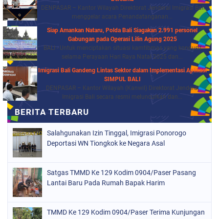
DENPASAR – Kantor Wilayah Direktorat Jenderal Imigrasi Bali
menggelar acara Penandatanganan...
Siap Amankan Nataru, Polda Bali Siagakan 2.991 personel
Gabungan pada Operasi Lilin Agung 2025
BALI - Untuk menciptakan situasi kamtibmas yang kondusif
selama Perayaan Hari Raya Natal 2025 dan...
Imigrasi Bali Gandeng Lintas Sektor dalam Implementasi Aplikasi
SIMPUL BALI
DENPASAR – Kantor Wilayah (Kanwil) Direktorat Jenderal
Imigrasi Bali secara resmi meluncurkan dan...
Salahgunakan Izin Tinggal, Imigrasi Ponorogo
Deportasi WN Tiongkok ke Negara Asal
Satgas TMMD Ke 129 Kodim 0904/Paser Pasang
Lantai Baru Pada Rumah Bapak Harim
TMMD Ke 129 Kodim 0904/Paser Terima Kunjungan