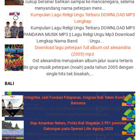
namanya cukup bersinar bahkan sampai ke mancanegara, selama
menyandang nama peterpan mere...
Kumpulan Lagu Religi Ungu Terbaru DOWNLOAD MP3
Lengkap
Kumpulan Lagu Religi Ungu Terbaru DOWNLOAD MP3
Lengkap PANDAWA MUSIK MP3 || Lagu Religi Ungu Mp3 Download
Lengkap Nama Band : Ungu...
Download lagu peterpan full album ost alexandria
(2005) mp3
Ost alexandria merupakan album jalur suara terlaris
yang di rilis grup musik peterpan (noah) pada tahun 2005 dengan
single hits tak bisakah,...
BALI
Integritas Jadi Fondasi Pelayanan, Imigrasi Bali Teken Komitmen
Bersama
DENPASAR – Kantor Wilayah Direktorat Jenderal Imigrasi Bali
menggelar acara Penandatanganan...
Siap Amankan Nataru, Polda Bali Siagakan 2.991 personel
Gabungan pada Operasi Lilin Agung 2025
BALI - Untuk menciptakan situasi kamtibmas yang kondusif