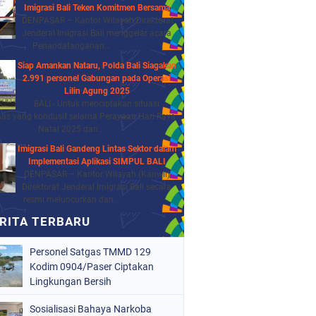
Imigrasi Bali Teken Komitmen Bersama
DENPASAR – Kantor Wilayah Direktorat
Jenderal Imigrasi Bali menggelar acara
Penandatanganan...
Siap Amankan Nataru, Polda Bali Siagakan
2.991 personel Gabungan pada Operasi
Lilin Agung 2025
BALI - Untuk menciptakan situasi
as yang kondusif selama Perayaan Hari Raya
Natal 2025 dan...
Imigrasi Bali Gandeng Lintas Sektor dalam
Implementasi Aplikasi SIMPUL BALI
DENPASAR – Kantor Wilayah (Kanwil)
Direktorat Jenderal Imigrasi Bali secara
resmi meluncurkan dan...
Personel Satgas TMMD 129
Kodim 0904/Paser Ciptakan
Lingkungan Bersih
Sosialisasi Bahaya Narkoba