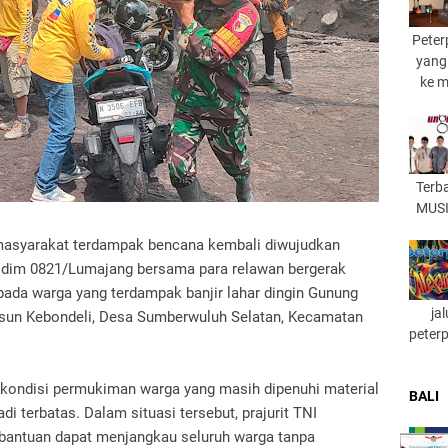
Peter
yang
ke 
Terb
MUSI
masyarakat terdampak bencana kembali diwujudkan
odim 0821/Lumajang bersama para relawan bergerak
pada warga yang terdampak banjir lahar dingin Gunung
ja
sun Kebondeli, Desa Sumberwuluh Selatan, Kecamatan
peter
 kondisi permukiman warga yang masih dipenuhi material
BALI
i terbatas. Dalam situasi tersebut, prajurit TNI
bantuan dapat menjangkau seluruh warga tanpa