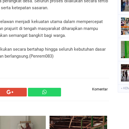
 perangkat desa. Seluruh proses dilakukan secara tertib
 serta ketepatan sasaran.
n relawan menjadi kekuatan utama dalam mempercepat
an prajurit di tengah masyarakat diharapkan mampu
an semangat bangkit bagi warga.
lakukan secara bertahap hingga seluruh kebutuhan dasar
an berlangsung.(Penrem083)
« KE
Komentar