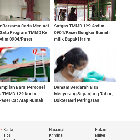
ar Bersama Ceria Menjadi
Satgas TMMD 129 Kodim
 Satu Program TMMD Ke
0904/Paser Bongkar Rumah
odim 0904/Paser
milik Bapak Harim
ampilan Baru, Personel
Demam Berdarah Bisa
s TMMD 129 Kodim
Menyerang Sepanjang Tahun,
Paser Cat Atap Rumah
Dokter Beri Peringatan
t
Berita
Nasional
Hukum
Tips
Kriminal
Militer