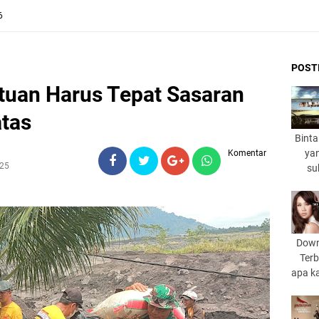
6
POST
tuan Harus Tepat Sasaran
tas
Binta
yan
Komentar
025
su
Down
Terb
apa k