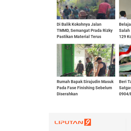
Di Balik Kokohnya Jalan
Belaj
TMMD, Semangat Prada Rizky
Salah
Pastikan Material Terus
129 K
Mengalir
Rumah Bapak Sirajudin Masuk
Beri T
Pada Fase Finishing Sebelum
Satga
Diserahkan
0904/
Marbo