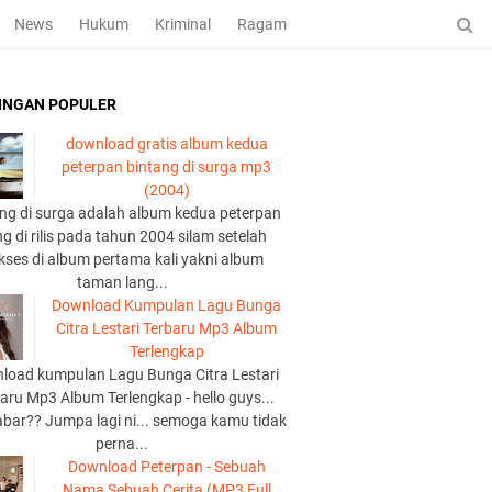
News
Hukum
Kriminal
Ragam
INGAN POPULER
download gratis album kedua
peterpan bintang di surga mp3
(2004)
ng di surga adalah album kedua peterpan
g di rilis pada tahun 2004 silam setelah
kses di album pertama kali yakni album
taman lang...
Download Kumpulan Lagu Bunga
Citra Lestari Terbaru Mp3 Album
Terlengkap
load kumpulan Lagu Bunga Citra Lestari
aru Mp3 Album Terlengkap - hello guys...
abar?? Jumpa lagi ni... semoga kamu tidak
perna...
Download Peterpan - Sebuah
Nama Sebuah Cerita (MP3 Full