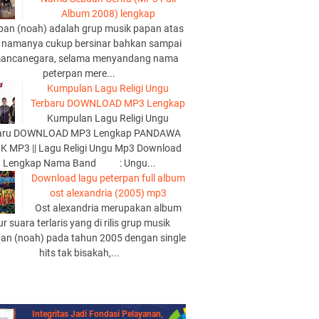
Album 2008) lengkap
pan (noah) adalah grup musik papan atas
 namanya cukup bersinar bahkan sampai
mancanegara, selama menyandang nama
peterpan mere...
Kumpulan Lagu Religi Ungu
Terbaru DOWNLOAD MP3 Lengkap
Kumpulan Lagu Religi Ungu
aru DOWNLOAD MP3 Lengkap PANDAWA
K MP3 || Lagu Religi Ungu Mp3 Download
Lengkap Nama Band : Ungu...
Download lagu peterpan full album
ost alexandria (2005) mp3
Ost alexandria merupakan album
lur suara terlaris yang di rilis grup musik
pan (noah) pada tahun 2005 dengan single
hits tak bisakah,...
Integritas Jadi Fondasi Pelayanan,