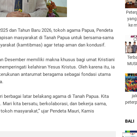
Peter
yang
ke 
2025 dan Tahun Baru 2026, tokoh agama Papua, Pendeta
 lapisan masyarakat di Tanah Papua untuk bersama-sama
arakat (kamtibmas) agar tetap aman dan kondusif.
Terb
n Desember memiliki makna khusus bagi umat Kristiani
MUSI
mperingati kelahiran Yesus Kristus. Oleh karena itu, ia
kerukunan antarumat beragama sebagai fondasi utama
a.
ja
i berbagai latar belakang agama di Tanah Papua. Kita
peter
Mari kita bersatu, berkolaborasi, dan bekerja sama,
tokoh masyarakat,” ujar Pendeta Mauri, Kamis
BALI