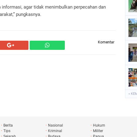
n informasi, agar tidak menimbulkan perpecahan dan
rakat,” pungkasnya.
Komentar
« KE
Berita
Nasional
Hukum
Tips
Kriminal
Militer
Sejarah
Budaya
Papua