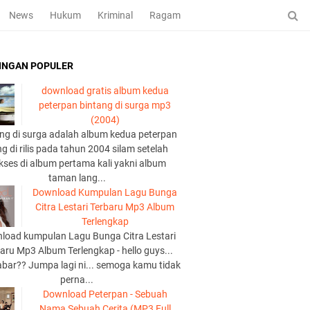
News
Hukum
Kriminal
Ragam
INGAN POPULER
download gratis album kedua
peterpan bintang di surga mp3
(2004)
ng di surga adalah album kedua peterpan
g di rilis pada tahun 2004 silam setelah
kses di album pertama kali yakni album
taman lang...
Download Kumpulan Lagu Bunga
Citra Lestari Terbaru Mp3 Album
Terlengkap
load kumpulan Lagu Bunga Citra Lestari
aru Mp3 Album Terlengkap - hello guys...
abar?? Jumpa lagi ni... semoga kamu tidak
perna...
Download Peterpan - Sebuah
Nama Sebuah Cerita (MP3 Full