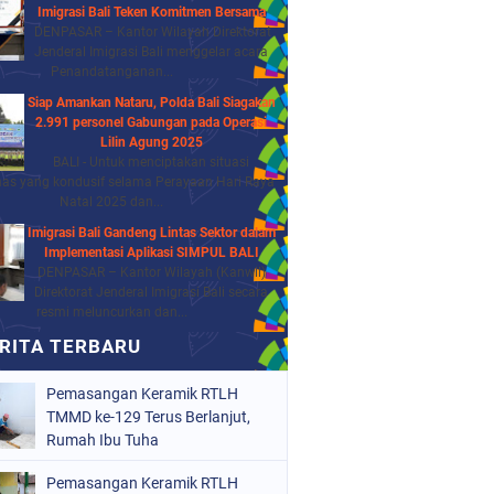
Imigrasi Bali Teken Komitmen Bersama
DENPASAR – Kantor Wilayah Direktorat
Jenderal Imigrasi Bali menggelar acara
Penandatanganan...
Siap Amankan Nataru, Polda Bali Siagakan
2.991 personel Gabungan pada Operasi
Lilin Agung 2025
BALI - Untuk menciptakan situasi
as yang kondusif selama Perayaan Hari Raya
Natal 2025 dan...
Imigrasi Bali Gandeng Lintas Sektor dalam
Implementasi Aplikasi SIMPUL BALI
DENPASAR – Kantor Wilayah (Kanwil)
Direktorat Jenderal Imigrasi Bali secara
resmi meluncurkan dan...
Pemasangan Keramik RTLH
TMMD ke-129 Terus Berlanjut,
Rumah Ibu Tuha
Pemasangan Keramik RTLH