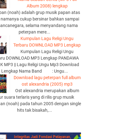
Album 2008) lengkap
pan (noah) adalah grup musik papan atas
 namanya cukup bersinar bahkan sampai
mancanegara, selama menyandang nama
peterpan mere...
Kumpulan Lagu Religi Ungu
Terbaru DOWNLOAD MP3 Lengkap
Kumpulan Lagu Religi Ungu
aru DOWNLOAD MP3 Lengkap PANDAWA
K MP3 || Lagu Religi Ungu Mp3 Download
Lengkap Nama Band : Ungu...
Download lagu peterpan full album
ost alexandria (2005) mp3
Ost alexandria merupakan album
lur suara terlaris yang di rilis grup musik
pan (noah) pada tahun 2005 dengan single
hits tak bisakah,...
Integritas Jadi Fondasi Pelayanan,