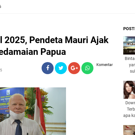
6
POST
 2025, Pendeta Mauri Ajak
Kedamaian Papua
Binta
yan
Komentar
25
su
Down
Terb
apa k