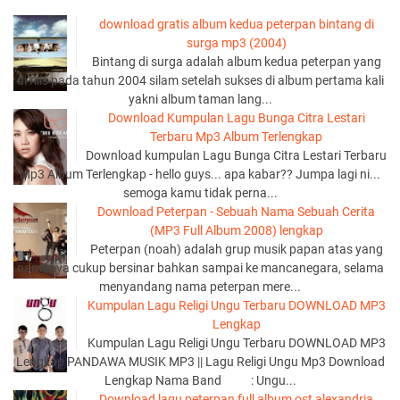
download gratis album kedua peterpan bintang di
surga mp3 (2004)
Bintang di surga adalah album kedua peterpan yang
di rilis pada tahun 2004 silam setelah sukses di album pertama kali
yakni album taman lang...
Download Kumpulan Lagu Bunga Citra Lestari
Terbaru Mp3 Album Terlengkap
Download kumpulan Lagu Bunga Citra Lestari Terbaru
Mp3 Album Terlengkap - hello guys... apa kabar?? Jumpa lagi ni...
semoga kamu tidak perna...
Download Peterpan - Sebuah Nama Sebuah Cerita
(MP3 Full Album 2008) lengkap
Peterpan (noah) adalah grup musik papan atas yang
namanya cukup bersinar bahkan sampai ke mancanegara, selama
menyandang nama peterpan mere...
Kumpulan Lagu Religi Ungu Terbaru DOWNLOAD MP3
Lengkap
Kumpulan Lagu Religi Ungu Terbaru DOWNLOAD MP3
Lengkap PANDAWA MUSIK MP3 || Lagu Religi Ungu Mp3 Download
Lengkap Nama Band : Ungu...
Download lagu peterpan full album ost alexandria