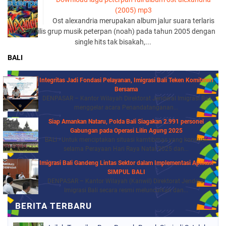
(2005) mp3
Ost alexandria merupakan album jalur suara terlaris
yang di rilis grup musik peterpan (noah) pada tahun 2005 dengan
single hits tak bisakah,...
BALI
Integritas Jadi Fondasi Pelayanan, Imigrasi Bali Teken Komitmen
Bersama
DENPASAR – Kantor Wilayah Direktorat Jenderal Imigrasi Bali
menggelar acara Penandatanganan...
Siap Amankan Nataru, Polda Bali Siagakan 2.991 personel
Gabungan pada Operasi Lilin Agung 2025
BALI - Untuk menciptakan situasi kamtibmas yang kondusif
selama Perayaan Hari Raya Natal 2025 dan...
Imigrasi Bali Gandeng Lintas Sektor dalam Implementasi Aplikasi
SIMPUL BALI
DENPASAR – Kantor Wilayah (Kanwil) Direktorat Jenderal
Imigrasi Bali secara resmi meluncurkan dan...