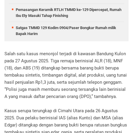
Pemasangan Keramik RTLH TMMD ke-129 Dipercepat, Rumah
Ibu Ety Masuki Tahap Finishing
Satgas TMMD 129 Kodim 0904/Paser Bongkar Rumah milik
Bapak Harim
Salah satu kasus menonjol terjadi di kawasan Bandung Kulon
pada 27 Agustus 2025. Tiga remaja berinisial ALR (18), MNF
(18), dan ABS (19) ditangkap bersama barang bukti berupa
tembakau sintetis, timbangan digital, alat produksi, uang tunai
hasil penjualan Rp1,3 juta, serta sejumlah telepon genggam.
“Polisi juga masih memburu seorang tersangka lain berinisial
A yang masuk daftar pencarian orang (DPO),” tambahnya.
Kasus serupa terungkap di Cimahi Utara pada 26 Agustus
2025. Dua pelaku berinisial IAS (alias Kunto) dan MSA (alias
Edgar) ditangkap dengan barang bukti berupa ratusan bungkus
tembakau sintetis siap edar, ganja, serta peralatan produksi