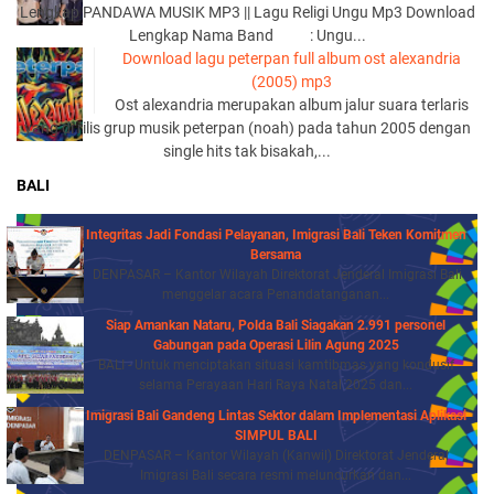
Lengkap PANDAWA MUSIK MP3 || Lagu Religi Ungu Mp3 Download
Lengkap Nama Band : Ungu...
Download lagu peterpan full album ost alexandria
(2005) mp3
Ost alexandria merupakan album jalur suara terlaris
yang di rilis grup musik peterpan (noah) pada tahun 2005 dengan
single hits tak bisakah,...
BALI
Integritas Jadi Fondasi Pelayanan, Imigrasi Bali Teken Komitmen
Bersama
DENPASAR – Kantor Wilayah Direktorat Jenderal Imigrasi Bali
menggelar acara Penandatanganan...
Siap Amankan Nataru, Polda Bali Siagakan 2.991 personel
Gabungan pada Operasi Lilin Agung 2025
BALI - Untuk menciptakan situasi kamtibmas yang kondusif
selama Perayaan Hari Raya Natal 2025 dan...
Imigrasi Bali Gandeng Lintas Sektor dalam Implementasi Aplikasi
SIMPUL BALI
DENPASAR – Kantor Wilayah (Kanwil) Direktorat Jenderal
Imigrasi Bali secara resmi meluncurkan dan...