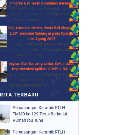
Imigrasi Bali Teken Komitmen Bersama
DENPASAR – Kantor Wilayah Direktorat
Jenderal Imigrasi Bali menggelar acara
Penandatanganan...
Siap Amankan Nataru, Polda Bali Siagakan
2.991 personel Gabungan pada Operasi
Lilin Agung 2025
BALI - Untuk menciptakan situasi
as yang kondusif selama Perayaan Hari Raya
Natal 2025 dan...
Imigrasi Bali Gandeng Lintas Sektor dalam
Implementasi Aplikasi SIMPUL BALI
DENPASAR – Kantor Wilayah (Kanwil)
Direktorat Jenderal Imigrasi Bali secara
resmi meluncurkan dan...
Pemasangan Keramik RTLH
TMMD ke-129 Terus Berlanjut,
Rumah Ibu Tuha
Pemasangan Keramik RTLH