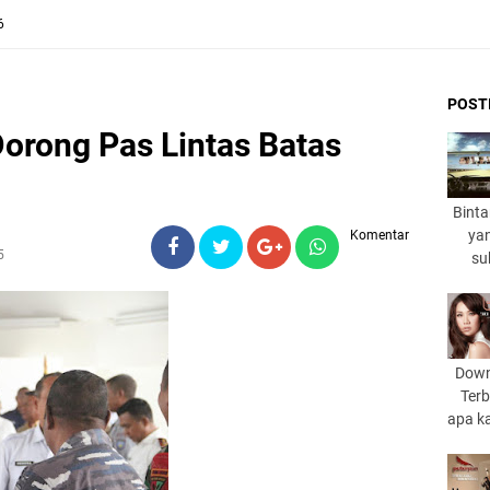
6
POST
orong Pas Lintas Batas
Binta
yan
Komentar
5
su
Down
Terb
apa k