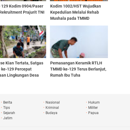
129 Kodim 0904/Paser
Kodim 1002/HST Wujudkan
Rekruitment Prajurit TNI
Kepedulian Melalui Rehab
Mushala pada TMMD
Imbangan
se Kian Tertata, Satgas
Pemasangan Keramik RTLH
ke-129 Percepat
TMMD ke-129 Terus Berlanjut,
aan Lingkungan Desa
Rumah Ibu Tuha
 Tempuro
Berita
Nasional
Hukum
Tips
Kriminal
Militer
Sejarah
Budaya
Papua
Jatim