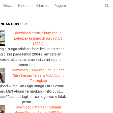
News
Hukum
Kriminal
Ragam
INGAN POPULER
download gratis album kedua
peterpan bintang di surga mp3
(2004)
ng di surga adalah album kedua peterpan
g di rilis pada tahun 2004 silam setelah
kses di album pertama kali yakni album
taman lang...
Download Kumpulan Lagu Bunga
Citra Lestari Terbaru Mp3 Album
Terlengkap
load kumpulan Lagu Bunga Citra Lestari
aru Mp3 Album Terlengkap - hello guys...
abar?? Jumpa lagi ni... semoga kamu tidak
perna...
Download Peterpan - Sebuah
Nama Sebuah Cerita (MP3 Full