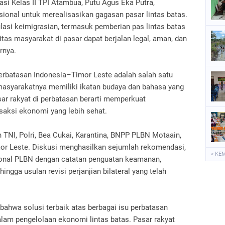
asi Kelas II TPI Atambua, Putu Agus Eka Putra,
onal untuk merealisasikan gagasan pasar lintas batas.
ulasi keimigrasian, termasuk pemberian pas lintas batas
vitas masyarakat di pasar dapat berjalan legal, aman, dan
rnya.
erbatasan Indonesia–Timor Leste adalah salah satu
masyarakatnya memiliki ikatan budaya dan bahasa yang
ar rakyat di perbatasan berarti memperkuat
aksi ekonomi yang lebih sehat.
n TNI, Polri, Bea Cukai, Karantina, BNPP PLBN Motaain,
mor Leste. Diskusi menghasilkan sejumlah rekomendasi,
« KE
ional PLBN dengan catatan penguatan keamanan,
hingga usulan revisi perjanjian bilateral yang telah
ahwa solusi terbaik atas berbagai isu perbatasan
alam pengelolaan ekonomi lintas batas. Pasar rakyat