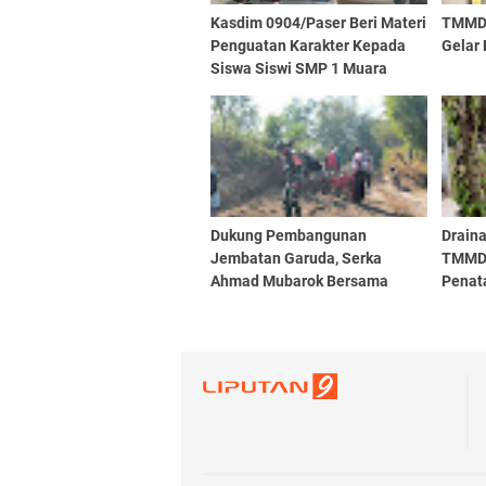
Kasdim 0904/Paser Beri Materi
TMMD 
Penguatan Karakter Kepada
Gelar 
Siswa Siswi SMP 1 Muara
Samu
Dukung Pembangunan
Draina
Jembatan Garuda, Serka
TMMD 
Ahmad Mubarok Bersama
Penat
Warga Rejosari Gelar
Ledok
Pelebaran Jalan