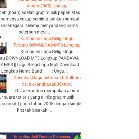
Album 2008) lengkap
pan (noah) adalah grup musik papan atas
 namanya cukup bersinar bahkan sampai
mancanegara, selama menyandang nama
peterpan mere...
Kumpulan Lagu Religi Ungu
Terbaru DOWNLOAD MP3 Lengkap
Kumpulan Lagu Religi Ungu
aru DOWNLOAD MP3 Lengkap PANDAWA
K MP3 || Lagu Religi Ungu Mp3 Download
Lengkap Nama Band : Ungu...
Download lagu peterpan full album
ost alexandria (2005) mp3
Ost alexandria merupakan album
lur suara terlaris yang di rilis grup musik
pan (noah) pada tahun 2005 dengan single
hits tak bisakah,...
Integritas Jadi Fondasi Pelayanan,