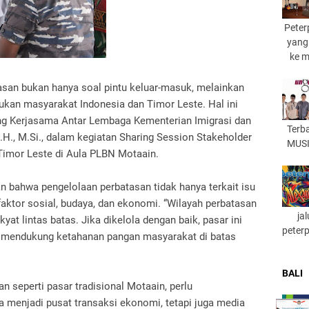
Peter
yang
ke 
san bukan hanya soal pintu keluar-masuk, melainkan
kan masyarakat Indonesia dan Timor Leste. Hal ini
ang Kerjasama Antar Lembaga Kementerian Imigrasi dan
Terb
.H., M.Si., dalam kegiatan Sharing Session Stakeholder
MUSI
Timor Leste di Aula PLBN Motaain.
 bahwa pengelolaan perbatasan tidak hanya terkait isu
 faktor sosial, budaya, dan ekonomi. “Wilayah perbatasan
ja
yat lintas batas. Jika dikelola dengan baik, pasar ini
peter
k mendukung ketahanan pangan masyarakat di batas
BALI
n seperti pasar tradisional Motaain, perlu
 menjadi pusat transaksi ekonomi, tetapi juga media