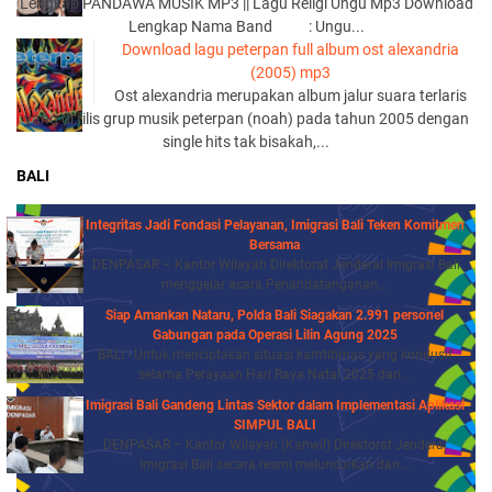
Lengkap PANDAWA MUSIK MP3 || Lagu Religi Ungu Mp3 Download
Lengkap Nama Band : Ungu...
Download lagu peterpan full album ost alexandria
(2005) mp3
Ost alexandria merupakan album jalur suara terlaris
yang di rilis grup musik peterpan (noah) pada tahun 2005 dengan
single hits tak bisakah,...
BALI
Integritas Jadi Fondasi Pelayanan, Imigrasi Bali Teken Komitmen
Bersama
DENPASAR – Kantor Wilayah Direktorat Jenderal Imigrasi Bali
menggelar acara Penandatanganan...
Siap Amankan Nataru, Polda Bali Siagakan 2.991 personel
Gabungan pada Operasi Lilin Agung 2025
BALI - Untuk menciptakan situasi kamtibmas yang kondusif
selama Perayaan Hari Raya Natal 2025 dan...
Imigrasi Bali Gandeng Lintas Sektor dalam Implementasi Aplikasi
SIMPUL BALI
DENPASAR – Kantor Wilayah (Kanwil) Direktorat Jenderal
Imigrasi Bali secara resmi meluncurkan dan...