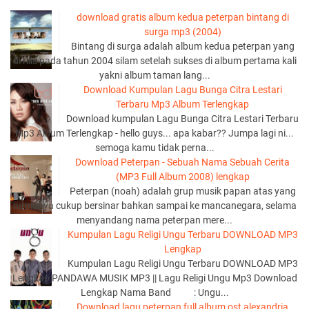
download gratis album kedua peterpan bintang di
surga mp3 (2004)
Bintang di surga adalah album kedua peterpan yang
di rilis pada tahun 2004 silam setelah sukses di album pertama kali
yakni album taman lang...
Download Kumpulan Lagu Bunga Citra Lestari
Terbaru Mp3 Album Terlengkap
Download kumpulan Lagu Bunga Citra Lestari Terbaru
Mp3 Album Terlengkap - hello guys... apa kabar?? Jumpa lagi ni...
semoga kamu tidak perna...
Download Peterpan - Sebuah Nama Sebuah Cerita
(MP3 Full Album 2008) lengkap
Peterpan (noah) adalah grup musik papan atas yang
namanya cukup bersinar bahkan sampai ke mancanegara, selama
menyandang nama peterpan mere...
Kumpulan Lagu Religi Ungu Terbaru DOWNLOAD MP3
Lengkap
Kumpulan Lagu Religi Ungu Terbaru DOWNLOAD MP3
Lengkap PANDAWA MUSIK MP3 || Lagu Religi Ungu Mp3 Download
Lengkap Nama Band : Ungu...
Download lagu peterpan full album ost alexandria