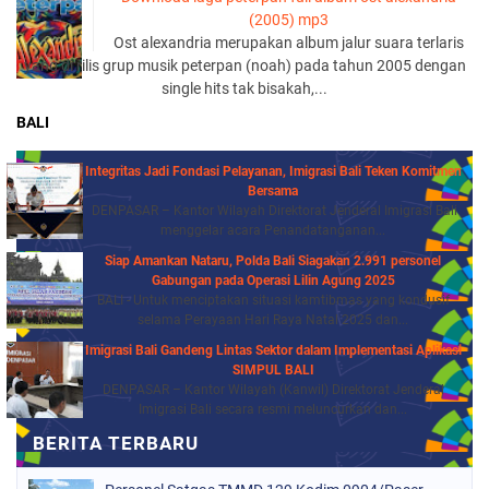
(2005) mp3
Ost alexandria merupakan album jalur suara terlaris
yang di rilis grup musik peterpan (noah) pada tahun 2005 dengan
single hits tak bisakah,...
BALI
Integritas Jadi Fondasi Pelayanan, Imigrasi Bali Teken Komitmen
Bersama
DENPASAR – Kantor Wilayah Direktorat Jenderal Imigrasi Bali
menggelar acara Penandatanganan...
Siap Amankan Nataru, Polda Bali Siagakan 2.991 personel
Gabungan pada Operasi Lilin Agung 2025
BALI - Untuk menciptakan situasi kamtibmas yang kondusif
selama Perayaan Hari Raya Natal 2025 dan...
Imigrasi Bali Gandeng Lintas Sektor dalam Implementasi Aplikasi
SIMPUL BALI
DENPASAR – Kantor Wilayah (Kanwil) Direktorat Jenderal
Imigrasi Bali secara resmi meluncurkan dan...