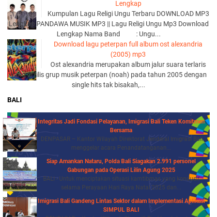
Lengkap
Kumpulan Lagu Religi Ungu Terbaru DOWNLOAD MP3
Lengkap PANDAWA MUSIK MP3 || Lagu Religi Ungu Mp3 Download
Lengkap Nama Band : Ungu...
Download lagu peterpan full album ost alexandria
(2005) mp3
Ost alexandria merupakan album jalur suara terlaris
yang di rilis grup musik peterpan (noah) pada tahun 2005 dengan
single hits tak bisakah,...
BALI
Integritas Jadi Fondasi Pelayanan, Imigrasi Bali Teken Komitmen
Bersama
DENPASAR – Kantor Wilayah Direktorat Jenderal Imigrasi Bali
menggelar acara Penandatanganan...
Siap Amankan Nataru, Polda Bali Siagakan 2.991 personel
Gabungan pada Operasi Lilin Agung 2025
BALI - Untuk menciptakan situasi kamtibmas yang kondusif
selama Perayaan Hari Raya Natal 2025 dan...
Imigrasi Bali Gandeng Lintas Sektor dalam Implementasi Aplikasi
SIMPUL BALI