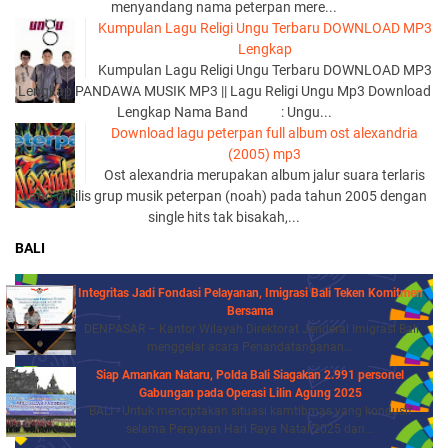
menyandang nama peterpan mere...
Kumpulan Lagu Religi Ungu Terbaru DOWNLOAD MP3
Lengkap
Kumpulan Lagu Religi Ungu Terbaru DOWNLOAD MP3
Lengkap PANDAWA MUSIK MP3 || Lagu Religi Ungu Mp3 Download
Lengkap Nama Band : Ungu...
Download lagu peterpan full album ost alexandria
(2005) mp3
Ost alexandria merupakan album jalur suara terlaris
yang di rilis grup musik peterpan (noah) pada tahun 2005 dengan
single hits tak bisakah,...
BALI
Integritas Jadi Fondasi Pelayanan, Imigrasi Bali Teken Komitmen
Bersama
DENPASAR – Kantor Wilayah Direktorat Jenderal Imigrasi Bali
menggelar acara Penandatanganan...
Siap Amankan Nataru, Polda Bali Siagakan 2.991 personel
Gabungan pada Operasi Lilin Agung 2025
BALI - Untuk menciptakan situasi kamtibmas yang kondusif
selama Perayaan Hari Raya Natal 2025 dan...