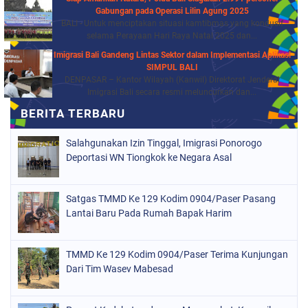
Gabungan pada Operasi Lilin Agung 2025
BALI - Untuk menciptakan situasi kamtibmas yang kondusif
selama Perayaan Hari Raya Natal 2025 dan...
Imigrasi Bali Gandeng Lintas Sektor dalam Implementasi Aplikasi
SIMPUL BALI
DENPASAR – Kantor Wilayah (Kanwil) Direktorat Jenderal
Imigrasi Bali secara resmi meluncurkan dan...
Salahgunakan Izin Tinggal, Imigrasi Ponorogo
Deportasi WN Tiongkok ke Negara Asal
Satgas TMMD Ke 129 Kodim 0904/Paser Pasang
Lantai Baru Pada Rumah Bapak Harim
TMMD Ke 129 Kodim 0904/Paser Terima Kunjungan
Dari Tim Wasev Mabesad