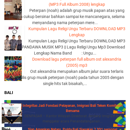
(MP3 Full Album 2008) lengkap
Peterpan (noah) adalah grup musik papan atas yang
namanya cukup bersinar bahkan sampai ke mancanegara, selama
menyandang nama peterpan mere...
Kumpulan Lagu Religi Ungu Terbaru DOWNLOAD MP3
Lengkap
Kumpulan Lagu Religi Ungu Terbaru DOWNLOAD MP3
Lengkap PANDAWA MUSIK MP3 || Lagu Religi Ungu Mp3 Download
Lengkap Nama Band : Ungu...
Download lagu peterpan full album ost alexandria
(2005) mp3
Ost alexandria merupakan album jalur suara terlaris
yang di rilis grup musik peterpan (noah) pada tahun 2005 dengan
single hits tak bisakah,...
BALI
Integritas Jadi Fondasi Pelayanan, Imigrasi Bali Teken Komitmen
Bersama
DENPASAR – Kantor Wilayah Direktorat Jenderal Imigrasi Bali
menggelar acara Penandatanganan...
Siap Amankan Nataru, Polda Bali Siagakan 2.991 personel