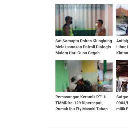
Sat Samapta Polres Klungkung
Antisi
Melaksanakan Patroli Dialogis
Libur,
Malam Hari Guna Cegah
Kinta
Gangguan Kamtibmas
Penga
Pemasangan Keramik RTLH
Satga
TMMD ke-129 Dipercepat,
0904/
Rumah Ibu Ety Masuki Tahap
milik
Finishing