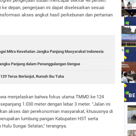
 progres pengerjaan sudah mencapai sekitar 48 persen.
 ke depan, pengerjaan ini dapat diselesaikan sesuai
ransformasi akses angkut hasil perkebunan dan pertanian
kamtibm
agai Mitra Kesehatan Jangka Panjang Masyarakat Indonesia
angka Panjang dalam Penanggulangan Dengue
9 Terus Berlanjut, Rumah Ibu Tuha
bawa menjelaskan bahwa fokus utama TMMD ke-124
sepanjang 1.030 meter dengan lebar 3 meter. "Jalan ini
kan akses dan perekonomian masyarakat, khususnya di
 merupakan lumbung pangan Kabupaten HST serta
Hulu Sungai Selatan," terangnya.