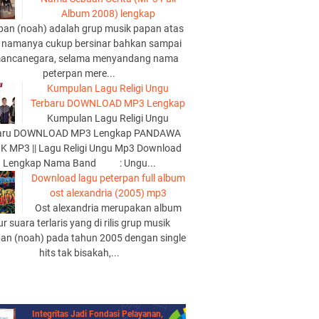
Album 2008) lengkap
pan (noah) adalah grup musik papan atas
 namanya cukup bersinar bahkan sampai
mancanegara, selama menyandang nama
peterpan mere...
Kumpulan Lagu Religi Ungu
Terbaru DOWNLOAD MP3 Lengkap
Kumpulan Lagu Religi Ungu
aru DOWNLOAD MP3 Lengkap PANDAWA
K MP3 || Lagu Religi Ungu Mp3 Download
Lengkap Nama Band : Ungu...
Download lagu peterpan full album
ost alexandria (2005) mp3
Ost alexandria merupakan album
lur suara terlaris yang di rilis grup musik
pan (noah) pada tahun 2005 dengan single
hits tak bisakah,...
Integritas Jadi Fondasi Pelayanan,