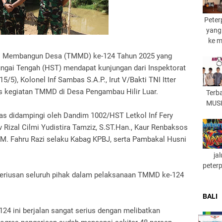
Peter
yang
ke 
l Membangun Desa (TMMD) ke-124 Tahun 2025 yang
ngai Tengah (HST) mendapat kunjungan dari Inspektorat
/5), Kolonel Inf Sambas S.A.P., Irut V/Bakti TNI Itter
es kegiatan TMMD di Desa Pengambau Hilir Luar.
Terb
MUSI
as didampingi oleh Dandim 1002/HST Letkol Inf Fery
v Rizal Cilmi Yudistira Tamziz, S.ST.Han., Kaur Renbaksos
 M. Fahru Razi selaku Kabag KPBJ, serta Pambakal Husni
ja
peter
seriusan seluruh pihak dalam pelaksanaan TMMD ke-124
BALI
24 ini berjalan sangat serius dengan melibatkan