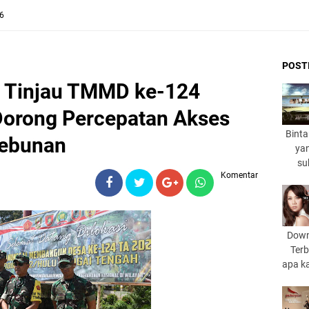
26
POST
s Tinjau TMMD ke-124
orong Percepatan Akses
Binta
kebunan
yan
su
Komentar
Down
Terb
apa k