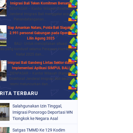
Imigrasi Bali Teken Komitmen Bersama
DENPASAR – Kantor Wilayah Direktorat
Jenderal Imigrasi Bali menggelar acara
Penandatanganan...
Siap Amankan Nataru, Polda Bali Siagakan
2.991 personel Gabungan pada Operasi
Lilin Agung 2025
BALI - Untuk menciptakan situasi
as yang kondusif selama Perayaan Hari Raya
Natal 2025 dan...
Imigrasi Bali Gandeng Lintas Sektor dalam
Implementasi Aplikasi SIMPUL BALI
DENPASAR – Kantor Wilayah (Kanwil)
Direktorat Jenderal Imigrasi Bali secara
resmi meluncurkan dan...
Salahgunakan Izin Tinggal,
Imigrasi Ponorogo Deportasi WN
Tiongkok ke Negara Asal
Satgas TMMD Ke 129 Kodim