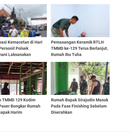
pasi Kemacetan di Hari
Pemasangan Keramik RTLH
 Personil Polsek
TMMD ke-129 Terus Berlanjut,
mani Laksanakan
Rumah Ibu Tuha
manan di Obyek Wisata
s TMMD 129 Kodim
Rumah Bapak Sirajudin Masuk
Paser Bongkar Rumah
Pada Fase Finishing Sebelum
 Bapak Harim
Diserahkan