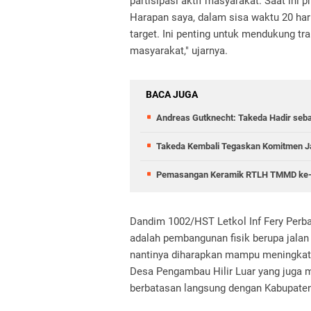
partisipasi aktif masyarakat. Saat ini
Harapan saya, dalam sisa waktu 20 hari
target. Ini penting untuk mendukung t
masyarakat," ujarnya.
BACA JUGA
Andreas Gutknecht: Takeda Hadir seb
Takeda Kembali Tegaskan Komitmen J
Pemasangan Keramik RTLH TMMD ke-12
Dandim 1002/HST Letkol Inf Fery Per
adalah pembangunan fisik berupa jalan 
nantinya diharapkan mampu meningkat
Desa Pengambau Hilir Luar yang juga
berbatasan langsung dengan Kabupaten 