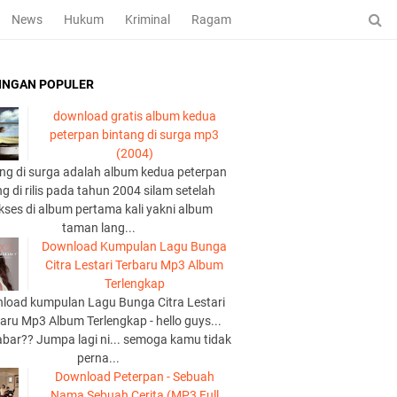
News
Hukum
Kriminal
Ragam
INGAN POPULER
download gratis album kedua
peterpan bintang di surga mp3
(2004)
ng di surga adalah album kedua peterpan
g di rilis pada tahun 2004 silam setelah
kses di album pertama kali yakni album
taman lang...
Download Kumpulan Lagu Bunga
Citra Lestari Terbaru Mp3 Album
Terlengkap
load kumpulan Lagu Bunga Citra Lestari
aru Mp3 Album Terlengkap - hello guys...
abar?? Jumpa lagi ni... semoga kamu tidak
perna...
Download Peterpan - Sebuah
Nama Sebuah Cerita (MP3 Full