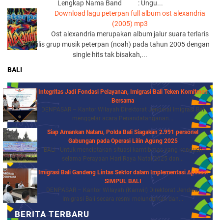
Lengkap Nama Band : Ungu...
Download lagu peterpan full album ost alexandria
(2005) mp3
Ost alexandria merupakan album jalur suara terlaris
yang di rilis grup musik peterpan (noah) pada tahun 2005 dengan
single hits tak bisakah,...
BALI
Integritas Jadi Fondasi Pelayanan, Imigrasi Bali Teken Komitmen
Bersama
DENPASAR – Kantor Wilayah Direktorat Jenderal Imigrasi Bali
menggelar acara Penandatanganan...
Siap Amankan Nataru, Polda Bali Siagakan 2.991 personel
Gabungan pada Operasi Lilin Agung 2025
BALI - Untuk menciptakan situasi kamtibmas yang kondusif
selama Perayaan Hari Raya Natal 2025 dan...
Imigrasi Bali Gandeng Lintas Sektor dalam Implementasi Aplikasi
SIMPUL BALI
DENPASAR – Kantor Wilayah (Kanwil) Direktorat Jenderal
Imigrasi Bali secara resmi meluncurkan dan...