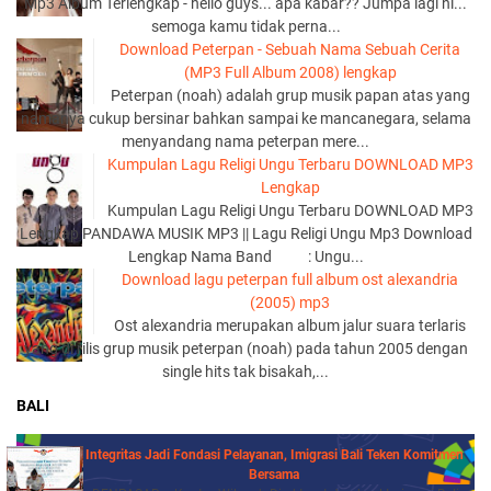
Mp3 Album Terlengkap - hello guys... apa kabar?? Jumpa lagi ni...
semoga kamu tidak perna...
Download Peterpan - Sebuah Nama Sebuah Cerita
(MP3 Full Album 2008) lengkap
Peterpan (noah) adalah grup musik papan atas yang
namanya cukup bersinar bahkan sampai ke mancanegara, selama
menyandang nama peterpan mere...
Kumpulan Lagu Religi Ungu Terbaru DOWNLOAD MP3
Lengkap
Kumpulan Lagu Religi Ungu Terbaru DOWNLOAD MP3
Lengkap PANDAWA MUSIK MP3 || Lagu Religi Ungu Mp3 Download
Lengkap Nama Band : Ungu...
Download lagu peterpan full album ost alexandria
(2005) mp3
Ost alexandria merupakan album jalur suara terlaris
yang di rilis grup musik peterpan (noah) pada tahun 2005 dengan
single hits tak bisakah,...
BALI
Integritas Jadi Fondasi Pelayanan, Imigrasi Bali Teken Komitmen
Bersama