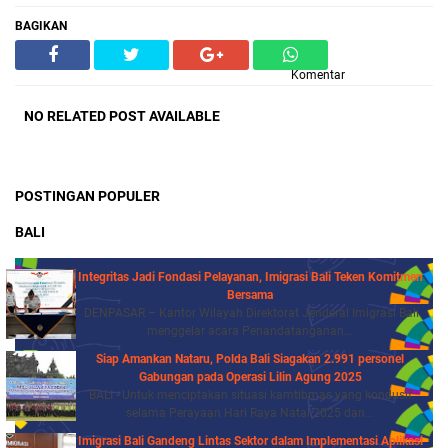
BAGIKAN
Komentar
NO RELATED POST AVAILABLE
POSTINGAN POPULER
BALI
Integritas Jadi Fondasi Pelayanan, Imigrasi Bali Teken Komitmen
Bersama
DENPASAR – Kantor Wilayah Direktorat Jenderal Imigrasi Bali
menggelar acara Penandatanganan...
Siap Amankan Nataru, Polda Bali Siagakan 2.991 personel
Gabungan pada Operasi Lilin Agung 2025
BALI - Untuk menciptakan situasi kamtibmas yang kondusif
selama Perayaan Hari Raya Natal 2025 dan...
Imigrasi Bali Gandeng Lintas Sektor dalam Implementasi Aplikasi