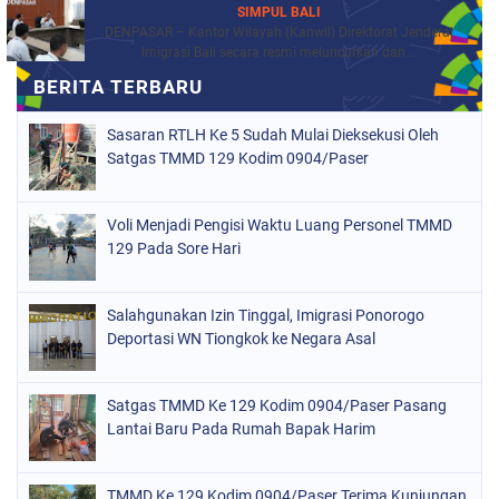
SIMPUL BALI
DENPASAR – Kantor Wilayah (Kanwil) Direktorat Jenderal
Imigrasi Bali secara resmi meluncurkan dan...
Sasaran RTLH Ke 5 Sudah Mulai Dieksekusi Oleh
Satgas TMMD 129 Kodim 0904/Paser
Voli Menjadi Pengisi Waktu Luang Personel TMMD
129 Pada Sore Hari
Salahgunakan Izin Tinggal, Imigrasi Ponorogo
Deportasi WN Tiongkok ke Negara Asal
Satgas TMMD Ke 129 Kodim 0904/Paser Pasang
Lantai Baru Pada Rumah Bapak Harim
TMMD Ke 129 Kodim 0904/Paser Terima Kunjungan