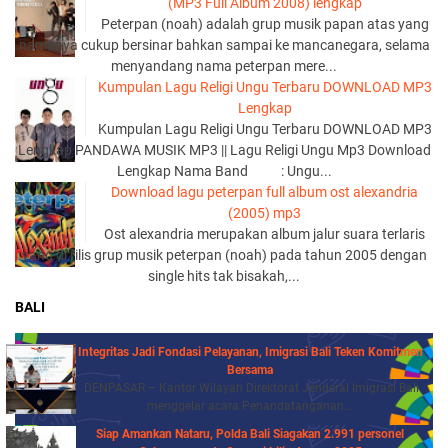
(MP3 Full Album 2008) lengkap
Peterpan (noah) adalah grup musik papan atas yang
namanya cukup bersinar bahkan sampai ke mancanegara, selama
menyandang nama peterpan mere...
Kumpulan Lagu Religi Ungu Terbaru DOWNLOAD MP3
Lengkap
Kumpulan Lagu Religi Ungu Terbaru DOWNLOAD MP3
Lengkap PANDAWA MUSIK MP3 || Lagu Religi Ungu Mp3 Download
Lengkap Nama Band : Ungu...
Download lagu peterpan full album ost alexandria
(2005) mp3
Ost alexandria merupakan album jalur suara terlaris
yang di rilis grup musik peterpan (noah) pada tahun 2005 dengan
single hits tak bisakah,...
BALI
Integritas Jadi Fondasi Pelayanan, Imigrasi Bali Teken Komitmen
Bersama
DENPASAR – Kantor Wilayah Direktorat Jenderal Imigrasi Bali
menggelar acara Penandatanganan...
Siap Amankan Nataru, Polda Bali Siagakan 2.991 personel