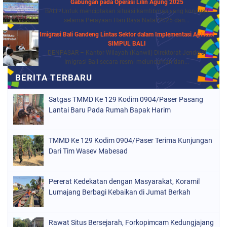
Gabungan pada Operasi Lilin Agung 2025
BALI - Untuk menciptakan situasi kamtibmas yang kondusif
selama Perayaan Hari Raya Natal 2025 dan...
Imigrasi Bali Gandeng Lintas Sektor dalam Implementasi Aplikasi
SIMPUL BALI
DENPASAR – Kantor Wilayah (Kanwil) Direktorat Jenderal
Imigrasi Bali secara resmi meluncurkan dan...
Satgas TMMD Ke 129 Kodim 0904/Paser Pasang
Lantai Baru Pada Rumah Bapak Harim
TMMD Ke 129 Kodim 0904/Paser Terima Kunjungan
Dari Tim Wasev Mabesad
Pererat Kedekatan dengan Masyarakat, Koramil
Lumajang Berbagi Kebaikan di Jumat Berkah
Rawat Situs Bersejarah, Forkopimcam Kedungjajang