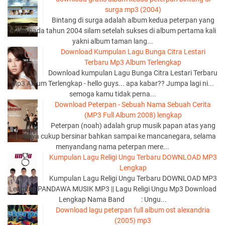
surga mp3 (2004)
Bintang di surga adalah album kedua peterpan yang
di rilis pada tahun 2004 silam setelah sukses di album pertama kali
yakni album taman lang...
Download Kumpulan Lagu Bunga Citra Lestari
Terbaru Mp3 Album Terlengkap
Download kumpulan Lagu Bunga Citra Lestari Terbaru
Mp3 Album Terlengkap - hello guys... apa kabar?? Jumpa lagi ni...
semoga kamu tidak perna...
Download Peterpan - Sebuah Nama Sebuah Cerita
(MP3 Full Album 2008) lengkap
Peterpan (noah) adalah grup musik papan atas yang
namanya cukup bersinar bahkan sampai ke mancanegara, selama
menyandang nama peterpan mere...
Kumpulan Lagu Religi Ungu Terbaru DOWNLOAD MP3
Lengkap
Kumpulan Lagu Religi Ungu Terbaru DOWNLOAD MP3
Lengkap PANDAWA MUSIK MP3 || Lagu Religi Ungu Mp3 Download
Lengkap Nama Band : Ungu...
Download lagu peterpan full album ost alexandria
(2005) mp3