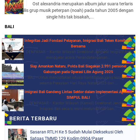
Ost alexandria merupakan album jalur suara terlaris
yang di rilis grup musik peterpan (noah) pada tahun 2005 dengan
single hits tak bisakah,...
BALI
Integritas Jadi Fondasi Pelayanan, Imigrasi Bali Teken Komitmen
Bersama
DENPASAR – Kantor Wilayah Direktorat Jenderal Imigrasi Bali
menggelar acara Penandatanganan...
Siap Amankan Nataru, Polda Bali Siagakan 2.991 personel
Gabungan pada Operasi Lilin Agung 2025
BALI - Untuk menciptakan situasi kamtibmas yang kondusif
selama Perayaan Hari Raya Natal 2025 dan...
Imigrasi Bali Gandeng Lintas Sektor dalam Implementasi Aplikasi
SIMPUL BALI
DENPASAR – Kantor Wilayah (Kanwil) Direktorat Jenderal
Imigrasi Bali secara resmi meluncurkan dan...
Sasaran RTLH Ke 5 Sudah Mulai Dieksekusi Oleh
Satgas TMMD 129 Kodim 0904/Paser