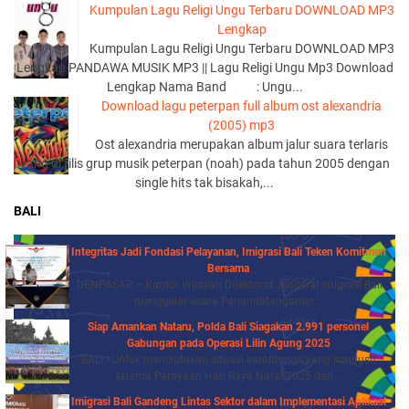
Kumpulan Lagu Religi Ungu Terbaru DOWNLOAD MP3
Lengkap
Kumpulan Lagu Religi Ungu Terbaru DOWNLOAD MP3
Lengkap PANDAWA MUSIK MP3 || Lagu Religi Ungu Mp3 Download
Lengkap Nama Band : Ungu...
Download lagu peterpan full album ost alexandria
(2005) mp3
Ost alexandria merupakan album jalur suara terlaris
yang di rilis grup musik peterpan (noah) pada tahun 2005 dengan
single hits tak bisakah,...
BALI
Integritas Jadi Fondasi Pelayanan, Imigrasi Bali Teken Komitmen
Bersama
DENPASAR – Kantor Wilayah Direktorat Jenderal Imigrasi Bali
menggelar acara Penandatanganan...
Siap Amankan Nataru, Polda Bali Siagakan 2.991 personel
Gabungan pada Operasi Lilin Agung 2025
BALI - Untuk menciptakan situasi kamtibmas yang kondusif
selama Perayaan Hari Raya Natal 2025 dan...
Imigrasi Bali Gandeng Lintas Sektor dalam Implementasi Aplikasi