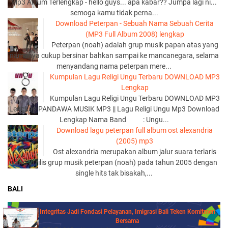
Mp3 Album Terlengkap - hello guys... apa kabar?? Jumpa lagi ni...
semoga kamu tidak perna...
Download Peterpan - Sebuah Nama Sebuah Cerita
(MP3 Full Album 2008) lengkap
Peterpan (noah) adalah grup musik papan atas yang
namanya cukup bersinar bahkan sampai ke mancanegara, selama
menyandang nama peterpan mere...
Kumpulan Lagu Religi Ungu Terbaru DOWNLOAD MP3
Lengkap
Kumpulan Lagu Religi Ungu Terbaru DOWNLOAD MP3
Lengkap PANDAWA MUSIK MP3 || Lagu Religi Ungu Mp3 Download
Lengkap Nama Band : Ungu...
Download lagu peterpan full album ost alexandria
(2005) mp3
Ost alexandria merupakan album jalur suara terlaris
yang di rilis grup musik peterpan (noah) pada tahun 2005 dengan
single hits tak bisakah,...
BALI
Integritas Jadi Fondasi Pelayanan, Imigrasi Bali Teken Komitmen
Bersama