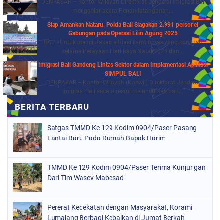
DENPASAR – Kantor Wilayah Direktorat Jenderal Imigrasi Bali
menggelar acara Penandatanganan...
Siap Amankan Nataru, Polda Bali Siagakan 2.991 personel
Gabungan pada Operasi Lilin Agung 2025
BALI - Untuk menciptakan situasi kamtibmas yang kondusif
selama Perayaan Hari Raya Natal 2025 dan...
Imigrasi Bali Gandeng Lintas Sektor dalam Implementasi Aplikasi
SIMPUL BALI
DENPASAR – Kantor Wilayah (Kanwil) Direktorat Jenderal
Imigrasi Bali secara resmi meluncurkan dan...
Satgas TMMD Ke 129 Kodim 0904/Paser Pasang
Lantai Baru Pada Rumah Bapak Harim
TMMD Ke 129 Kodim 0904/Paser Terima Kunjungan
Dari Tim Wasev Mabesad
Pererat Kedekatan dengan Masyarakat, Koramil
Lumajang Berbagi Kebaikan di Jumat Berkah