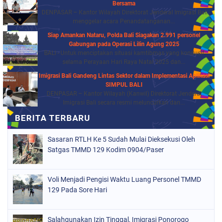
Bersama
DENPASAR – Kantor Wilayah Direktorat Jenderal Imigrasi Bali
menggelar acara Penandatanganan...
Siap Amankan Nataru, Polda Bali Siagakan 2.991 personel
Gabungan pada Operasi Lilin Agung 2025
BALI - Untuk menciptakan situasi kamtibmas yang kondusif
selama Perayaan Hari Raya Natal 2025 dan...
Imigrasi Bali Gandeng Lintas Sektor dalam Implementasi Aplikasi
SIMPUL BALI
DENPASAR – Kantor Wilayah (Kanwil) Direktorat Jenderal
Imigrasi Bali secara resmi meluncurkan dan...
Sasaran RTLH Ke 5 Sudah Mulai Dieksekusi Oleh
Satgas TMMD 129 Kodim 0904/Paser
Voli Menjadi Pengisi Waktu Luang Personel TMMD
129 Pada Sore Hari
Salahgunakan Izin Tinggal, Imigrasi Ponorogo