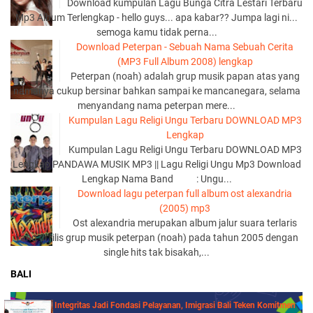
Download kumpulan Lagu Bunga Citra Lestari Terbaru
Mp3 Album Terlengkap - hello guys... apa kabar?? Jumpa lagi ni...
semoga kamu tidak perna...
Download Peterpan - Sebuah Nama Sebuah Cerita
(MP3 Full Album 2008) lengkap
Peterpan (noah) adalah grup musik papan atas yang
namanya cukup bersinar bahkan sampai ke mancanegara, selama
menyandang nama peterpan mere...
Kumpulan Lagu Religi Ungu Terbaru DOWNLOAD MP3
Lengkap
Kumpulan Lagu Religi Ungu Terbaru DOWNLOAD MP3
Lengkap PANDAWA MUSIK MP3 || Lagu Religi Ungu Mp3 Download
Lengkap Nama Band : Ungu...
Download lagu peterpan full album ost alexandria
(2005) mp3
Ost alexandria merupakan album jalur suara terlaris
yang di rilis grup musik peterpan (noah) pada tahun 2005 dengan
single hits tak bisakah,...
BALI
Integritas Jadi Fondasi Pelayanan, Imigrasi Bali Teken Komitmen