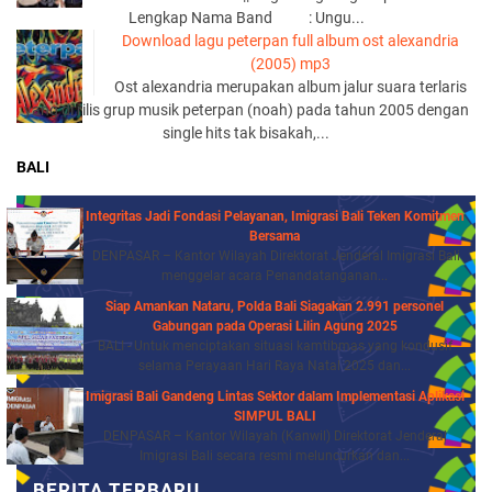
Lengkap Nama Band : Ungu...
Download lagu peterpan full album ost alexandria
(2005) mp3
Ost alexandria merupakan album jalur suara terlaris
yang di rilis grup musik peterpan (noah) pada tahun 2005 dengan
single hits tak bisakah,...
BALI
Integritas Jadi Fondasi Pelayanan, Imigrasi Bali Teken Komitmen
Bersama
DENPASAR – Kantor Wilayah Direktorat Jenderal Imigrasi Bali
menggelar acara Penandatanganan...
Siap Amankan Nataru, Polda Bali Siagakan 2.991 personel
Gabungan pada Operasi Lilin Agung 2025
BALI - Untuk menciptakan situasi kamtibmas yang kondusif
selama Perayaan Hari Raya Natal 2025 dan...
Imigrasi Bali Gandeng Lintas Sektor dalam Implementasi Aplikasi
SIMPUL BALI
DENPASAR – Kantor Wilayah (Kanwil) Direktorat Jenderal
Imigrasi Bali secara resmi meluncurkan dan...