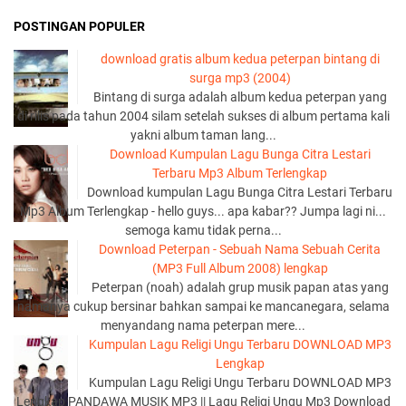
POSTINGAN POPULER
download gratis album kedua peterpan bintang di
surga mp3 (2004)
Bintang di surga adalah album kedua peterpan yang
di rilis pada tahun 2004 silam setelah sukses di album pertama kali
yakni album taman lang...
Download Kumpulan Lagu Bunga Citra Lestari
Terbaru Mp3 Album Terlengkap
Download kumpulan Lagu Bunga Citra Lestari Terbaru
Mp3 Album Terlengkap - hello guys... apa kabar?? Jumpa lagi ni...
semoga kamu tidak perna...
Download Peterpan - Sebuah Nama Sebuah Cerita
(MP3 Full Album 2008) lengkap
Peterpan (noah) adalah grup musik papan atas yang
namanya cukup bersinar bahkan sampai ke mancanegara, selama
menyandang nama peterpan mere...
Kumpulan Lagu Religi Ungu Terbaru DOWNLOAD MP3
Lengkap
Kumpulan Lagu Religi Ungu Terbaru DOWNLOAD MP3
Lengkap PANDAWA MUSIK MP3 || Lagu Religi Ungu Mp3 Download