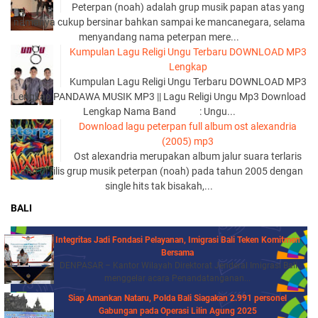
Peterpan (noah) adalah grup musik papan atas yang
namanya cukup bersinar bahkan sampai ke mancanegara, selama
menyandang nama peterpan mere...
Kumpulan Lagu Religi Ungu Terbaru DOWNLOAD MP3
Lengkap
Kumpulan Lagu Religi Ungu Terbaru DOWNLOAD MP3
Lengkap PANDAWA MUSIK MP3 || Lagu Religi Ungu Mp3 Download
Lengkap Nama Band : Ungu...
Download lagu peterpan full album ost alexandria
(2005) mp3
Ost alexandria merupakan album jalur suara terlaris
yang di rilis grup musik peterpan (noah) pada tahun 2005 dengan
single hits tak bisakah,...
BALI
Integritas Jadi Fondasi Pelayanan, Imigrasi Bali Teken Komitmen
Bersama
DENPASAR – Kantor Wilayah Direktorat Jenderal Imigrasi Bali
menggelar acara Penandatanganan...
Siap Amankan Nataru, Polda Bali Siagakan 2.991 personel
Gabungan pada Operasi Lilin Agung 2025