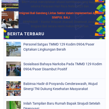
BALI - Untuk menciptakan situasi kamtibmas yang kondusif
selama Perayaan Hari Raya Natal 2025 dan...
Imigrasi Bali Gandeng Lintas Sektor dalam Implementasi Aplikasi
SIMPUL BALI
DENPASAR – Kantor Wilayah (Kanwil) Direktorat Jenderal
Imigrasi Bali secara resmi meluncurkan dan...
Personel Satgas TMMD 129 Kodim 0904/Paser
Ciptakan Lingkungan Bersih
Sosialisasi Bahaya Narkoba Pada TMMD 129 Kodim
0904/Paser Disambut Positif
Babinsa Hadir di Posyandu Cenderawasih, Wujud
Sinergi TNI Dukung Kesehatan Masyarakat
Inilah Tampilan Baru Rumah Bapak Sirajudi Setelah
Direnovasi