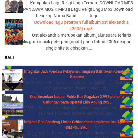
Kumpulan Lagu Religi Ungu Terbaru DOWNLOAD MP3
Lengkap PANDAWA MUSIK MP3 || Lagu Religi Ungu Mp3 Download
Lengkap Nama Band : Ungu...
Download lagu peterpan full album ost alexandria
(2005) mp3
Ost alexandria merupakan album jalur suara terlaris
yang di rilis grup musik peterpan (noah) pada tahun 2005 dengan
single hits tak bisakah,...
BALI
Integritas Jadi Fondasi Pelayanan, Imigrasi Bali Teken Komitmen
Bersama
DENPASAR – Kantor Wilayah Direktorat Jenderal Imigrasi Bali
menggelar acara Penandatanganan...
Siap Amankan Nataru, Polda Bali Siagakan 2.991 personel
Gabungan pada Operasi Lilin Agung 2025
BALI - Untuk menciptakan situasi kamtibmas yang kondusif
selama Perayaan Hari Raya Natal 2025 dan...
Imigrasi Bali Gandeng Lintas Sektor dalam Implementasi Aplikasi
SIMPUL BALI
DENPASAR – Kantor Wilayah (Kanwil) Direktorat Jenderal