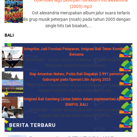
Download lagu peterpan full album ost alexandria
(2005) mp3
Ost alexandria merupakan album jalur suara terlaris
yang di rilis grup musik peterpan (noah) pada tahun 2005 dengan
single hits tak bisakah,...
BALI
Integritas Jadi Fondasi Pelayanan, Imigrasi Bali Teken Komitmen
Bersama
DENPASAR – Kantor Wilayah Direktorat Jenderal Imigrasi Bali
menggelar acara Penandatanganan...
Siap Amankan Nataru, Polda Bali Siagakan 2.991 personel
Gabungan pada Operasi Lilin Agung 2025
BALI - Untuk menciptakan situasi kamtibmas yang kondusif
selama Perayaan Hari Raya Natal 2025 dan...
Imigrasi Bali Gandeng Lintas Sektor dalam Implementasi Aplikasi
SIMPUL BALI
DENPASAR – Kantor Wilayah (Kanwil) Direktorat Jenderal
Imigrasi Bali secara resmi meluncurkan dan...