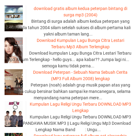
download gratis album kedua peterpan bintang di
surga mp3 (2004)
Bintang di surga adalah album kedua peterpan yang
di rilis pada tahun 2004 silam setelah sukses di album pertama kali
yakni album taman lang...
Download Kumpulan Lagu Bunga Citra Lestari
Terbaru Mp3 Album Terlengkap
Download kumpulan Lagu Bunga Citra Lestari Terbaru
Mp3 Album Terlengkap - hello guys... apa kabar?? Jumpa lagi ni...
semoga kamu tidak perna...
Download Peterpan - Sebuah Nama Sebuah Cerita
(MP3 Full Album 2008) lengkap
Peterpan (noah) adalah grup musik papan atas yang
namanya cukup bersinar bahkan sampai ke mancanegara, selama
menyandang nama peterpan mere...
Kumpulan Lagu Religi Ungu Terbaru DOWNLOAD MP3
Lengkap
Kumpulan Lagu Religi Ungu Terbaru DOWNLOAD MP3
Lengkap PANDAWA MUSIK MP3 || Lagu Religi Ungu Mp3 Download
Lengkap Nama Band : Ungu...