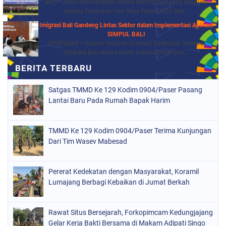
BALI - Untuk menciptakan situasi kamtibmas yang kondusif
selama Perayaan Hari Raya Natal 2025 dan...
Imigrasi Bali Gandeng Lintas Sektor dalam Implementasi Aplikasi
SIMPUL BALI
DENPASAR – Kantor Wilayah (Kanwil) Direktorat Jenderal
Imigrasi Bali secara resmi meluncurkan dan...
Satgas TMMD Ke 129 Kodim 0904/Paser Pasang
Lantai Baru Pada Rumah Bapak Harim
TMMD Ke 129 Kodim 0904/Paser Terima Kunjungan
Dari Tim Wasev Mabesad
Pererat Kedekatan dengan Masyarakat, Koramil
Lumajang Berbagi Kebaikan di Jumat Berkah
Rawat Situs Bersejarah, Forkopimcam Kedungjajang
Gelar Kerja Bakti Bersama di Makam Adipati Singo