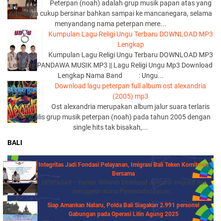
Peterpan (noah) adalah grup musik papan atas yang
namanya cukup bersinar bahkan sampai ke mancanegara, selama
menyandang nama peterpan mere...
Kumpulan Lagu Religi Ungu Terbaru DOWNLOAD MP3
Lengkap
Kumpulan Lagu Religi Ungu Terbaru DOWNLOAD MP3
Lengkap PANDAWA MUSIK MP3 || Lagu Religi Ungu Mp3 Download
Lengkap Nama Band : Ungu...
Download lagu peterpan full album ost alexandria
(2005) mp3
Ost alexandria merupakan album jalur suara terlaris
yang di rilis grup musik peterpan (noah) pada tahun 2005 dengan
single hits tak bisakah,...
BALI
Integritas Jadi Fondasi Pelayanan, Imigrasi Bali Teken Komitmen
Bersama
DENPASAR – Kantor Wilayah Direktorat Jenderal Imigrasi Bali
menggelar acara Penandatanganan...
Siap Amankan Nataru, Polda Bali Siagakan 2.991 personel
Gabungan pada Operasi Lilin Agung 2025