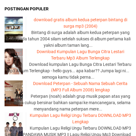
POSTINGAN POPULER
download gratis album kedua peterpan bintang di
surga mp3 (2004)
Bintang di surga adalah album kedua peterpan yang
di rilis pada tahun 2004 silam setelah sukses di album pertama kali
yakni album taman lang...
Download Kumpulan Lagu Bunga Citra Lestari
Terbaru Mp3 Album Terlengkap
Download kumpulan Lagu Bunga Citra Lestari Terbaru
Mp3 Album Terlengkap - hello guys... apa kabar?? Jumpa lagi ni...
semoga kamu tidak perna...
Download Peterpan - Sebuah Nama Sebuah Cerita
(MP3 Full Album 2008) lengkap
Peterpan (noah) adalah grup musik papan atas yang
namanya cukup bersinar bahkan sampai ke mancanegara, selama
menyandang nama peterpan mere...
Kumpulan Lagu Religi Ungu Terbaru DOWNLOAD MP3
Lengkap
Kumpulan Lagu Religi Ungu Terbaru DOWNLOAD MP3
Lengkap PANDAWA MUSIK MP3 || Lagu Religi Ungu Mp3 Download