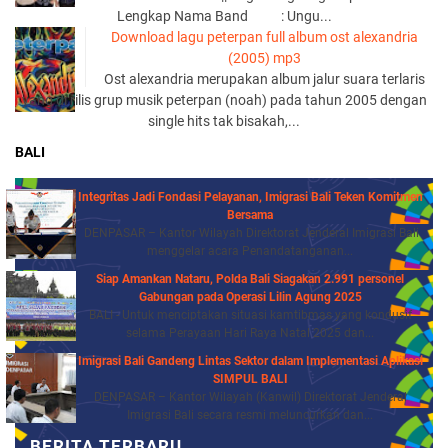
Lengkap Nama Band : Ungu...
Download lagu peterpan full album ost alexandria
(2005) mp3
Ost alexandria merupakan album jalur suara terlaris
yang di rilis grup musik peterpan (noah) pada tahun 2005 dengan
single hits tak bisakah,...
BALI
Integritas Jadi Fondasi Pelayanan, Imigrasi Bali Teken Komitmen
Bersama
DENPASAR – Kantor Wilayah Direktorat Jenderal Imigrasi Bali
menggelar acara Penandatanganan...
Siap Amankan Nataru, Polda Bali Siagakan 2.991 personel
Gabungan pada Operasi Lilin Agung 2025
BALI - Untuk menciptakan situasi kamtibmas yang kondusif
selama Perayaan Hari Raya Natal 2025 dan...
Imigrasi Bali Gandeng Lintas Sektor dalam Implementasi Aplikasi
SIMPUL BALI
DENPASAR – Kantor Wilayah (Kanwil) Direktorat Jenderal
Imigrasi Bali secara resmi meluncurkan dan...