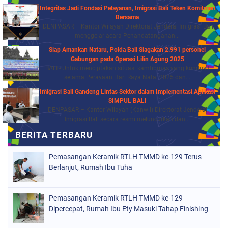
Integritas Jadi Fondasi Pelayanan, Imigrasi Bali Teken Komitmen
Bersama
DENPASAR – Kantor Wilayah Direktorat Jenderal Imigrasi Bali
menggelar acara Penandatanganan...
Siap Amankan Nataru, Polda Bali Siagakan 2.991 personel
Gabungan pada Operasi Lilin Agung 2025
BALI - Untuk menciptakan situasi kamtibmas yang kondusif
selama Perayaan Hari Raya Natal 2025 dan...
Imigrasi Bali Gandeng Lintas Sektor dalam Implementasi Aplikasi
SIMPUL BALI
DENPASAR – Kantor Wilayah (Kanwil) Direktorat Jenderal
Imigrasi Bali secara resmi meluncurkan dan...
Pemasangan Keramik RTLH TMMD ke-129 Terus
Berlanjut, Rumah Ibu Tuha
Pemasangan Keramik RTLH TMMD ke-129
Dipercepat, Rumah Ibu Ety Masuki Tahap Finishing