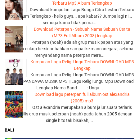
Terbaru Mp3 Album Terlengkap
Download kumpulan Lagu Bunga Citra Lestari Terbaru
Mp3 Album Terlengkap - hello guys... apa kabar?? Jumpa lagi ni...
semoga kamu tidak perna...
Download Peterpan - Sebuah Nama Sebuah Cerita
(MP3 Full Album 2008) lengkap
Peterpan (noah) adalah grup musik papan atas yang
namanya cukup bersinar bahkan sampai ke mancanegara, selama
menyandang nama peterpan mere...
Kumpulan Lagu Religi Ungu Terbaru DOWNLOAD MP3
Lengkap
Kumpulan Lagu Religi Ungu Terbaru DOWNLOAD MP3
Lengkap PANDAWA MUSIK MP3 || Lagu Religi Ungu Mp3 Download
Lengkap Nama Band : Ungu...
Download lagu peterpan full album ost alexandria
(2005) mp3
Ost alexandria merupakan album jalur suara terlaris
yang di rilis grup musik peterpan (noah) pada tahun 2005 dengan
single hits tak bisakah,...
BALI