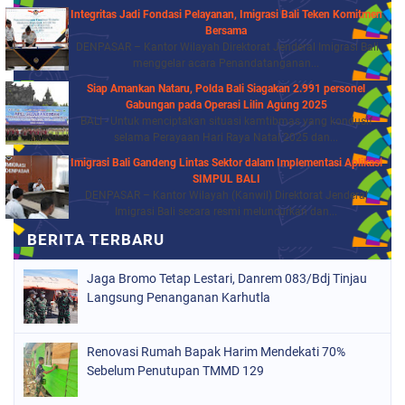
Integritas Jadi Fondasi Pelayanan, Imigrasi Bali Teken Komitmen
Bersama
DENPASAR – Kantor Wilayah Direktorat Jenderal Imigrasi Bali
menggelar acara Penandatanganan...
Siap Amankan Nataru, Polda Bali Siagakan 2.991 personel
Gabungan pada Operasi Lilin Agung 2025
BALI - Untuk menciptakan situasi kamtibmas yang kondusif
selama Perayaan Hari Raya Natal 2025 dan...
Imigrasi Bali Gandeng Lintas Sektor dalam Implementasi Aplikasi
SIMPUL BALI
DENPASAR – Kantor Wilayah (Kanwil) Direktorat Jenderal
Imigrasi Bali secara resmi meluncurkan dan...
Jaga Bromo Tetap Lestari, Danrem 083/Bdj Tinjau
Langsung Penanganan Karhutla
Renovasi Rumah Bapak Harim Mendekati 70%
Sebelum Penutupan TMMD 129