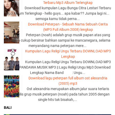
Terbaru Mp3 Album Terlengkap
Download kumpulan Lagu Bunga Citra Lestari Terbaru
Mp3 Album Terlengkap - hello guys... apa kabar?? Jumpa lagi ni...
semoga kamu tidak perna...
Download Peterpan - Sebuah Nama Sebuah Cerita
(MP3 Full Album 2008) lengkap
Peterpan (noah) adalah grup musik papan atas yang
namanya cukup bersinar bahkan sampai ke mancanegara, selama
menyandang nama peterpan mere...
Kumpulan Lagu Religi Ungu Terbaru DOWNLOAD MP3
Lengkap
Kumpulan Lagu Religi Ungu Terbaru DOWNLOAD MP3
Lengkap PANDAWA MUSIK MP3 || Lagu Religi Ungu Mp3 Download
Lengkap Nama Band : Ungu...
Download lagu peterpan full album ost alexandria
(2005) mp3
Ost alexandria merupakan album jalur suara terlaris
yang di rilis grup musik peterpan (noah) pada tahun 2005 dengan
single hits tak bisakah,...
BALI