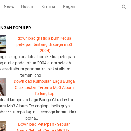
News
Hukum
Kriminal
Ragam
INGAN POPULER
download gratis album kedua
peterpan bintang di surga mp3
(2004)
ng di surga adalah album kedua peterpan
g di rilis pada tahun 2004 silam setelah
kses di album pertama kali yakni album
taman lang...
Download Kumpulan Lagu Bunga
Citra Lestari Terbaru Mp3 Album
Terlengkap
load kumpulan Lagu Bunga Citra Lestari
aru Mp3 Album Terlengkap - hello guys...
abar?? Jumpa lagi ni... semoga kamu tidak
perna...
Download Peterpan - Sebuah
Nama Sebuah Cerita (MP3 Full