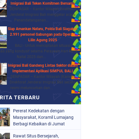
Imigrasi Bali Teken Komitmen Bersama
DENPASAR – Kantor Wilayah Direktorat
Jenderal Imigrasi Bali menggelar acara
Penandatanganan...
Siap Amankan Nataru, Polda Bali Siagakan
2.991 personel Gabungan pada Operasi
Lilin Agung 2025
BALI - Untuk menciptakan situasi
as yang kondusif selama Perayaan Hari Raya
Natal 2025 dan...
Imigrasi Bali Gandeng Lintas Sektor dalam
Implementasi Aplikasi SIMPUL BALI
DENPASAR – Kantor Wilayah (Kanwil)
Direktorat Jenderal Imigrasi Bali secara
resmi meluncurkan dan...
Pererat Kedekatan dengan
Masyarakat, Koramil Lumajang
Berbagi Kebaikan di Jumat
Berkah
Rawat Situs Bersejarah,