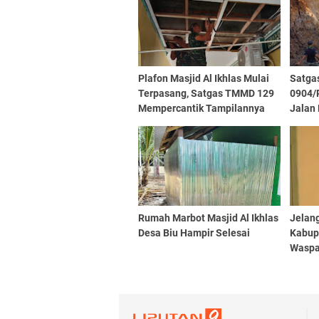
Plafon Masjid Al Ikhlas Mulai
Satga
Terpasang, Satgas TMMD 129
0904/
Mempercantik Tampilannya
Jalan
Rumah Marbot Masjid Al Ikhlas
Jelan
Desa Biu Hampir Selesai
Kabup
Waspa