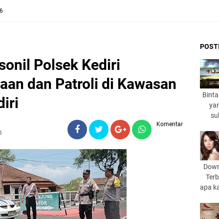
26
POST
onil Polsek Kediri
an dan Patroli di Kawasan
Binta
iri
yan
su
Komentar
4
Down
Terb
apa k