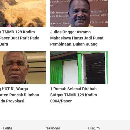
s TMMD 129 Kodim
Julles Ongge: Asrama
Paser Buat Parit Pada
Mahasiswa Harus Jadi Pusat
 Baru
Pembinaan, Bukan Ruang
Provokasi
g HUT RI, Warga
1 Rumah Selesai Direhab
aten Puncak Diimbau
Satgas TMMD 129 Kodim
da Provokasi
0904/Paser
Berita
Nasional
Hukum