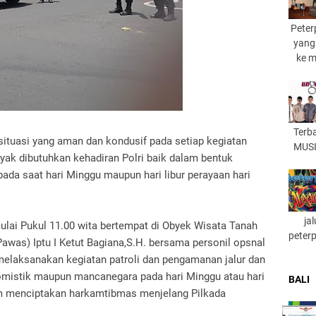
Peter
yang
ke 
Terb
ituasi yang aman dan kondusif pada setiap kegiatan
MUSI
ak dibutuhkan kehadiran Polri baik dalam bentuk
da saat hari Minggu maupun hari libur perayaan hari
ja
ulai Pukul 11.00 wita bertempat di Obyek Wisata Tanah
peter
awas) Iptu I Ketut Bagiana,S.H. bersama personil opsnal
melaksanakan kegiatan patroli dan pengamanan jalur dan
domistik maupun mancanegara pada hari Minggu atau hari
BALI
lam menciptakan harkamtibmas menjelang Pilkada