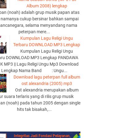
Album 2008) lengkap
pan (noah) adalah grup musik papan atas
 namanya cukup bersinar bahkan sampai
mancanegara, selama menyandang nama
peterpan mere...
Kumpulan Lagu Religi Ungu
Terbaru DOWNLOAD MP3 Lengkap
Kumpulan Lagu Religi Ungu
aru DOWNLOAD MP3 Lengkap PANDAWA
K MP3 || Lagu Religi Ungu Mp3 Download
Lengkap Nama Band : Ungu...
Download lagu peterpan full album
ost alexandria (2005) mp3
Ost alexandria merupakan album
lur suara terlaris yang di rilis grup musik
pan (noah) pada tahun 2005 dengan single
hits tak bisakah,...
Integritas Jadi Fondasi Pelayanan,