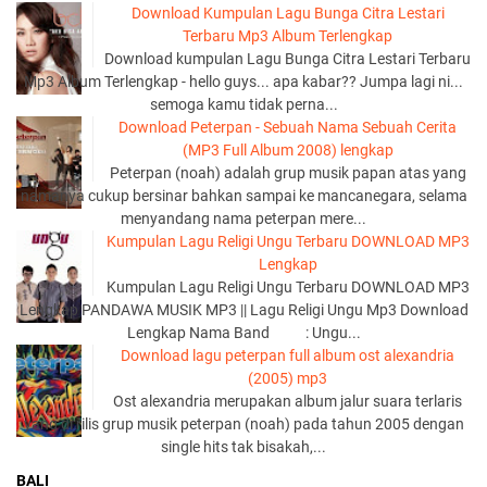
Download Kumpulan Lagu Bunga Citra Lestari
Terbaru Mp3 Album Terlengkap
Download kumpulan Lagu Bunga Citra Lestari Terbaru
Mp3 Album Terlengkap - hello guys... apa kabar?? Jumpa lagi ni...
semoga kamu tidak perna...
Download Peterpan - Sebuah Nama Sebuah Cerita
(MP3 Full Album 2008) lengkap
Peterpan (noah) adalah grup musik papan atas yang
namanya cukup bersinar bahkan sampai ke mancanegara, selama
menyandang nama peterpan mere...
Kumpulan Lagu Religi Ungu Terbaru DOWNLOAD MP3
Lengkap
Kumpulan Lagu Religi Ungu Terbaru DOWNLOAD MP3
Lengkap PANDAWA MUSIK MP3 || Lagu Religi Ungu Mp3 Download
Lengkap Nama Band : Ungu...
Download lagu peterpan full album ost alexandria
(2005) mp3
Ost alexandria merupakan album jalur suara terlaris
yang di rilis grup musik peterpan (noah) pada tahun 2005 dengan
single hits tak bisakah,...
BALI