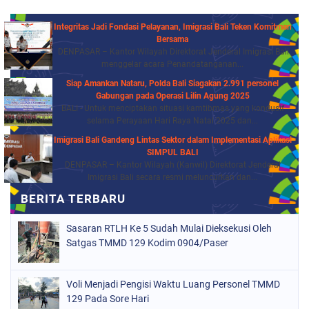
Integritas Jadi Fondasi Pelayanan, Imigrasi Bali Teken Komitmen
Bersama
DENPASAR – Kantor Wilayah Direktorat Jenderal Imigrasi Bali
menggelar acara Penandatanganan...
Siap Amankan Nataru, Polda Bali Siagakan 2.991 personel
Gabungan pada Operasi Lilin Agung 2025
BALI - Untuk menciptakan situasi kamtibmas yang kondusif
selama Perayaan Hari Raya Natal 2025 dan...
Imigrasi Bali Gandeng Lintas Sektor dalam Implementasi Aplikasi
SIMPUL BALI
DENPASAR – Kantor Wilayah (Kanwil) Direktorat Jenderal
Imigrasi Bali secara resmi meluncurkan dan...
Sasaran RTLH Ke 5 Sudah Mulai Dieksekusi Oleh
Satgas TMMD 129 Kodim 0904/Paser
Voli Menjadi Pengisi Waktu Luang Personel TMMD
129 Pada Sore Hari