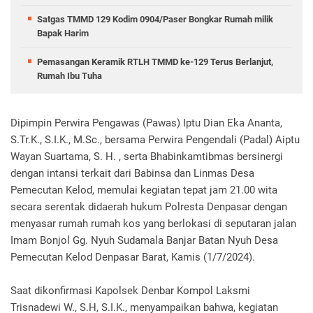
Satgas TMMD 129 Kodim 0904/Paser Bongkar Rumah milik
Bapak Harim
Pemasangan Keramik RTLH TMMD ke-129 Terus Berlanjut,
Rumah Ibu Tuha
Dipimpin Perwira Pengawas (Pawas) Iptu Dian Eka Ananta,
S.Tr.K., S.I.K., M.Sc., bersama Perwira Pengendali (Padal) Aiptu
Wayan Suartama, S. H. , serta Bhabinkamtibmas bersinergi
dengan intansi terkait dari Babinsa dan Linmas Desa
Pemecutan Kelod, memulai kegiatan tepat jam 21.00 wita
secara serentak didaerah hukum Polresta Denpasar dengan
menyasar rumah rumah kos yang berlokasi di seputaran jalan
Imam Bonjol Gg. Nyuh Sudamala Banjar Batan Nyuh Desa
Pemecutan Kelod Denpasar Barat, Kamis (1/7/2024).
Saat dikonfirmasi Kapolsek Denbar Kompol Laksmi
Trisnadewi W., S.H, S.I.K., menyampaikan bahwa, kegiatan