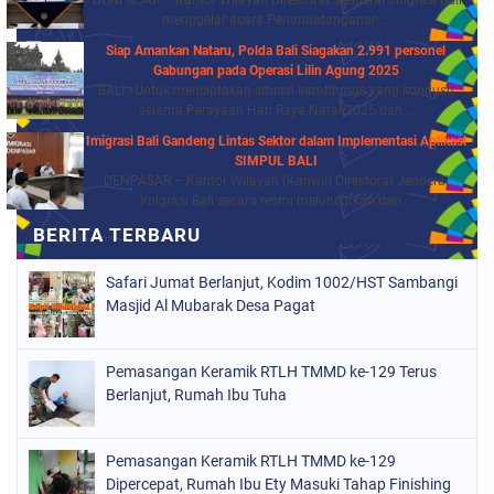
DENPASAR – Kantor Wilayah Direktorat Jenderal Imigrasi Bali
menggelar acara Penandatanganan...
Siap Amankan Nataru, Polda Bali Siagakan 2.991 personel
Gabungan pada Operasi Lilin Agung 2025
BALI - Untuk menciptakan situasi kamtibmas yang kondusif
selama Perayaan Hari Raya Natal 2025 dan...
Imigrasi Bali Gandeng Lintas Sektor dalam Implementasi Aplikasi
SIMPUL BALI
DENPASAR – Kantor Wilayah (Kanwil) Direktorat Jenderal
Imigrasi Bali secara resmi meluncurkan dan...
Safari Jumat Berlanjut, Kodim 1002/HST Sambangi
Masjid Al Mubarak Desa Pagat
Pemasangan Keramik RTLH TMMD ke-129 Terus
Berlanjut, Rumah Ibu Tuha
Pemasangan Keramik RTLH TMMD ke-129
Dipercepat, Rumah Ibu Ety Masuki Tahap Finishing