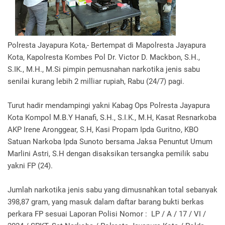
Polresta Jayapura Kota,- Bertempat di Mapolresta Jayapura
Kota, Kapolresta Kombes Pol Dr. Victor D. Mackbon, S.H.,
S.IK., M.H., M.Si pimpin pemusnahan narkotika jenis sabu
senilai kurang lebih 2 milliar rupiah, Rabu (24/7) pagi.
Turut hadir mendampingi yakni Kabag Ops Polresta Jayapura
Kota Kompol M.B.Y Hanafi, S.H., S.I.K., M.H, Kasat Resnarkoba
AKP Irene Aronggear, S.H, Kasi Propam Ipda Guritno, KBO
Satuan Narkoba Ipda Sunoto bersama Jaksa Penuntut Umum
Marlini Astri, S.H dengan disaksikan tersangka pemilik sabu
yakni FP (24).
Jumlah narkotika jenis sabu yang dimusnahkan total sebanyak
398,87 gram, yang masuk dalam daftar barang bukti berkas
perkara FP sesuai Laporan Polisi Nomor : LP / A / 17 / VI /