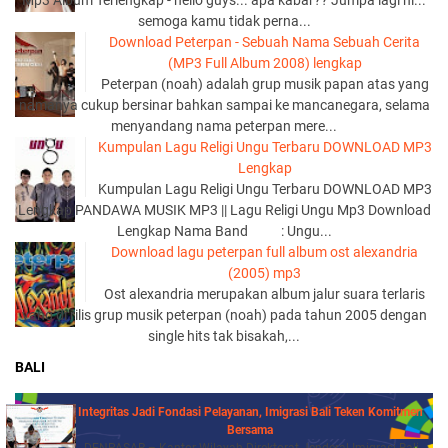
Mp3 Album Terlengkap - hello guys... apa kabar?? Jumpa lagi ni...
semoga kamu tidak perna...
Download Peterpan - Sebuah Nama Sebuah Cerita
(MP3 Full Album 2008) lengkap
Peterpan (noah) adalah grup musik papan atas yang
namanya cukup bersinar bahkan sampai ke mancanegara, selama
menyandang nama peterpan mere...
Kumpulan Lagu Religi Ungu Terbaru DOWNLOAD MP3
Lengkap
Kumpulan Lagu Religi Ungu Terbaru DOWNLOAD MP3
Lengkap PANDAWA MUSIK MP3 || Lagu Religi Ungu Mp3 Download
Lengkap Nama Band : Ungu...
Download lagu peterpan full album ost alexandria
(2005) mp3
Ost alexandria merupakan album jalur suara terlaris
yang di rilis grup musik peterpan (noah) pada tahun 2005 dengan
single hits tak bisakah,...
BALI
Integritas Jadi Fondasi Pelayanan, Imigrasi Bali Teken Komitmen
Bersama