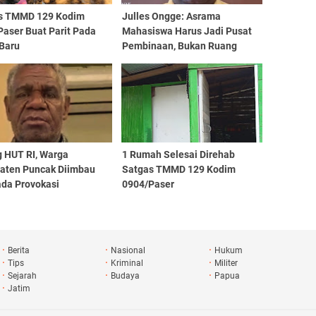
s TMMD 129 Kodim
Julles Ongge: Asrama
Paser Buat Parit Pada
Mahasiswa Harus Jadi Pusat
 Baru
Pembinaan, Bukan Ruang
Provokasi
g HUT RI, Warga
1 Rumah Selesai Direhab
aten Puncak Diimbau
Satgas TMMD 129 Kodim
da Provokasi
0904/Paser
Berita
Nasional
Hukum
Tips
Kriminal
Militer
Sejarah
Budaya
Papua
Jatim