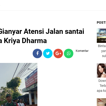
6
POST
anyar Atensi Jalan santai
 Kriya Dharma
Binta
yan
Komentar
su
Down
Terb
apa k