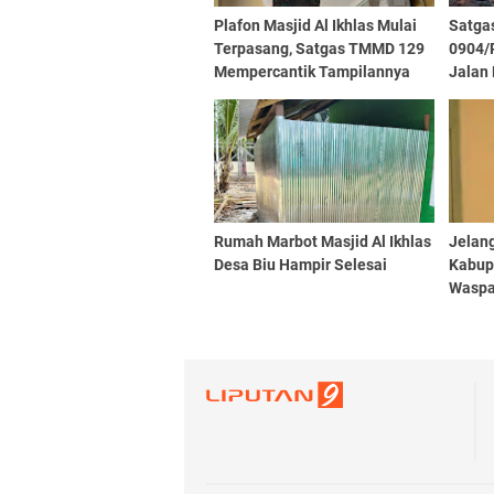
Plafon Masjid Al Ikhlas Mulai
Satga
Terpasang, Satgas TMMD 129
0904/
Mempercantik Tampilannya
Jalan
Rumah Marbot Masjid Al Ikhlas
Jelan
Desa Biu Hampir Selesai
Kabup
Waspa