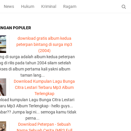
News
Hukum
Kriminal
Ragam
INGAN POPULER
download gratis album kedua
peterpan bintang di surga mp3
(2004)
ng di surga adalah album kedua peterpan
g di rilis pada tahun 2004 silam setelah
kses di album pertama kali yakni album
taman lang...
Download Kumpulan Lagu Bunga
Citra Lestari Terbaru Mp3 Album
Terlengkap
load kumpulan Lagu Bunga Citra Lestari
aru Mp3 Album Terlengkap - hello guys...
abar?? Jumpa lagi ni... semoga kamu tidak
perna...
Download Peterpan - Sebuah
Nama Sebuah Cerita (MP3 Full