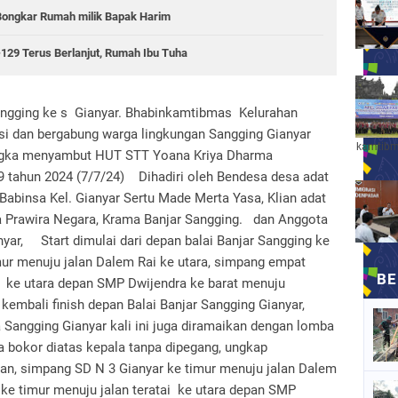
ongkar Rumah milik Bapak Harim
9 Terus Berlanjut, Rumah Ibu Tuha
 Sangging ke s Gianyar. Bhabinkamtibmas Kelurahan
nsi dan bergabung warga lingkungan Sangging Gianyar
kamtibm
rangka menyambut HUT STT Yoana Kriya Dharma
9 tahun 2024 (7/7/24) Dihadiri oleh Bendesa desa adat
abinsa Kel. Gianyar Sertu Made Merta Yasa, Klian adat
a Prawira Negara, Krama Banjar Sangging. dan Anggota
ar, Start dimulai dari depan balai Banjar Sangging ke
mur menuju jalan Dalem Rai ke utara, simpang empat
i ke utara depan SMP Dwijendra ke barat menuju
 kembali finish depan Balai Banjar Sangging Gianyar,
Sangging Gianyar kali ini juga diramaikan dengan lomba
 bokor diatas kepala tanpa dipegang, ungkap
an, simpang SD N 3 Gianyar ke timur menuju jalan Dalem
ke timur menuju jalan teratai ke utara depan SMP