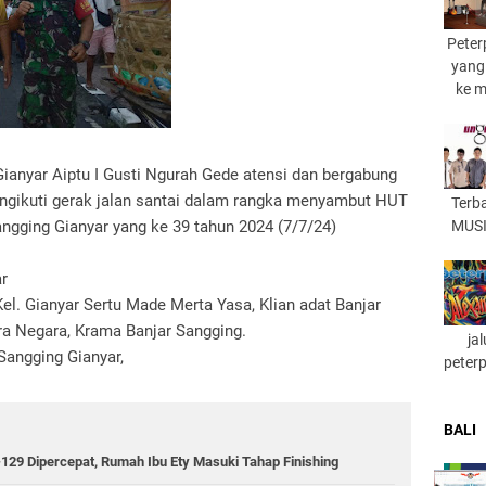
Peter
yang
ke 
anyar Aiptu I Gusti Ngurah Gede atensi dan bergabung
ngikuti gerak jalan santai dalam rangka menyambut HUT
Terb
gging Gianyar yang ke 39 tahun 2024 (7/7/24)
MUSI
ar
l. Gianyar Sertu Made Merta Yasa, Klian adat Banjar
ra Negara, Krama Banjar Sangging.
ja
Sangging Gianyar,
peter
BALI
 Dipercepat, Rumah Ibu Ety Masuki Tahap Finishing