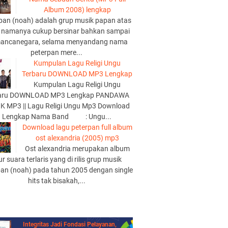
Album 2008) lengkap
pan (noah) adalah grup musik papan atas
 namanya cukup bersinar bahkan sampai
mancanegara, selama menyandang nama
peterpan mere...
Kumpulan Lagu Religi Ungu
Terbaru DOWNLOAD MP3 Lengkap
Kumpulan Lagu Religi Ungu
aru DOWNLOAD MP3 Lengkap PANDAWA
K MP3 || Lagu Religi Ungu Mp3 Download
Lengkap Nama Band : Ungu...
Download lagu peterpan full album
ost alexandria (2005) mp3
Ost alexandria merupakan album
lur suara terlaris yang di rilis grup musik
pan (noah) pada tahun 2005 dengan single
hits tak bisakah,...
Integritas Jadi Fondasi Pelayanan,