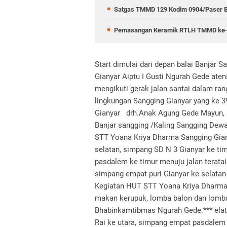
Satgas TMMD 129 Kodim 0904/Paser B
Pemasangan Keramik RTLH TMMD ke-12
Start dimulai dari depan balai Banjar
Gianyar Aiptu I Gusti Ngurah Gede ate
mengikuti gerak jalan santai dalam 
lingkungan Sangging Gianyar yang ke 3
Gianyar drh.Anak Agung Gede Mayun, B
Banjar sangging /Kaling Sangging Dew
STT Yoana Kriya Dharma Sangging Giany
selatan, simpang SD N 3 Gianyar ke ti
pasdalem ke timur menuju jalan terata
simpang empat puri Gianyar ke selatan
Kegiatan HUT STT Yoana Kriya Dharma 
makan kerupuk, lomba balon dan lomba
Bhabinkamtibmas Ngurah Gede.*** elat
Rai ke utara, simpang empat pasdalem 