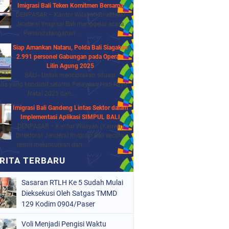
Imigrasi Bali Teken Komitmen Bersama
DENPASAR – Kantor Wilayah Direktorat
Jenderal Imigrasi Bali menggelar acara
Penandatanganan...
Siap Amankan Nataru, Polda Bali Siagakan
2.991 personel Gabungan pada Operasi
Lilin Agung 2025
BALI - Untuk menciptakan situasi
as yang kondusif selama Perayaan Hari Raya
Natal 2025 dan...
Imigrasi Bali Gandeng Lintas Sektor dalam
Implementasi Aplikasi SIMPUL BALI
DENPASAR – Kantor Wilayah (Kanwil)
Direktorat Jenderal Imigrasi Bali secara
resmi meluncurkan dan...
Sasaran RTLH Ke 5 Sudah Mulai
Dieksekusi Oleh Satgas TMMD
129 Kodim 0904/Paser
Voli Menjadi Pengisi Waktu